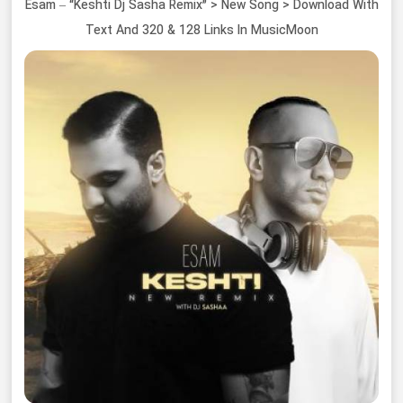
Esam – “Keshti Dj Sasha Remix” > New Song > Download With
Text And 320 & 128 Links In MusicMoon