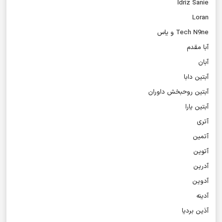
Idriz Sanie
Loran
Tech N9ne و یاس
آبا مقدم
آبان
آبتین دابا
آبتین روحبخش داوران
آبتین یارا
آتری
آتمین
آتوین
آدرین
آدوین
آدینه
آذین بردیا