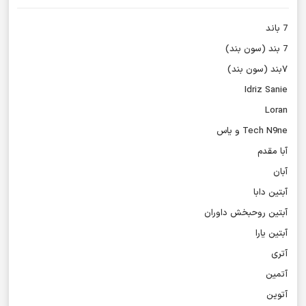
7 باند
7 بند (سون بند)
۷بند (سون بند)
Idriz Sanie
Loran
Tech N9ne و یاس
آبا مقدم
آبان
آبتین دابا
آبتین روحبخش داوران
آبتین یارا
آتری
آتمین
آتوین