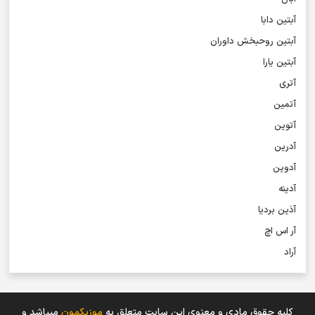
آبتین دابا
آبتین روحبخش داوران
آبتین یارا
آتری
آتمین
آتوین
آدرین
آدوین
آدینه
آذین بردیا
آر اس اچ
آراد
آراد شاک
آراد عباسی
کلیه حقوق مادی و معنوی اين سایت متعلق به
موزیکمون
میباشد و