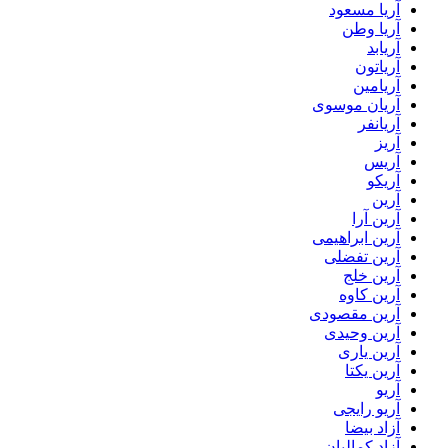
آریا مسعود
آریا وطن
آریابد
آریاتون
آریامین
آریان موسوی
آریانفر
آریز
آریس
آریکو
آرین
آرین آرا
آرین ابراهیمی
آرین تفضلی
آرین خلج
آرین کاوه
آرین مقصودی
آرین وحیدی
آرین یاری
آرین یکتا
آریو
آریو رایجی
آزاد بیضا
آزاد کمالیان