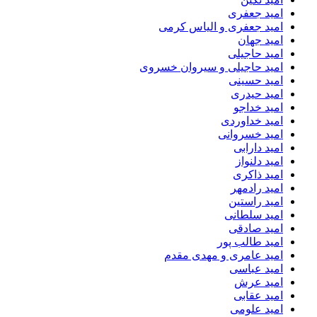
امید جعفری
امید جعفری و الیاس کرمی
امید جهان
امید حاجیلی
امید حاجیلی و سیروان خسروی
امید حسینی
امید حیدری
امید خداجو
امید خداوردی
امید خسروانی
امید دارابی
امید دلنواز
امید ذاکری
امید رادمهر
امید راستین
امید سلطانی
امید صادقی
امید طالب پور
امید عامری و مهدی مقدم
امید عباسی
امید عرش
امید عقابی
امید علومی