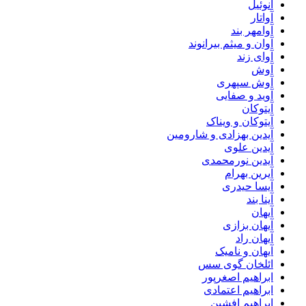
آنوئیل
آواتار
آوامهر بند
آوان و میثم بیرانوند
آوای زند
آوش
آوش سپهری
آوید و صفایی
آیتوکان
آیتوکان و ویناک
آیدین بهزادی و شارومین
آیدین علوی
آیدین نورمحمدی
آیرین بهرام
آیسا حیدری
آینا بند
آیهان
آیهان بزازی
آیهان راد
آیهان و نامیک
ائلخان گوی سس
ابراهیم اصغرپور
ابراهیم اعتمادی
ابراهیم افشین