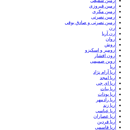
آرمین شفیعی
آرمین فیروزی
آرمین مکری
آرمین نصرتی
آرمین نصرتی و صادق بوقی
آرن
آرن آریا
آروان
آروش
آرومیر و اسکیزو
آرون افشار
آروین صمیمی
آریا
آریا آرام نژاد
آریا امجد
آریا ای جی
آریا بیات
آریا پودات
آریا رادمهر
آریا زند
آریا عباسی
آریا عصاران
آریا فردین
آریا قاسمی