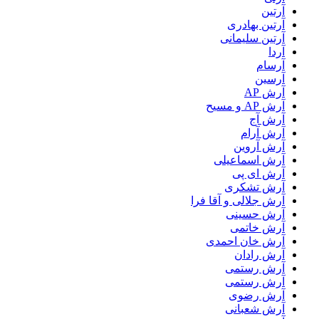
آرتین
آرتین بهادری
آرتین سلیمانی
آردا
آرسام
آرسین
آرش AP
آرش AP و مسیح
آرش آج
آرش آرام
آرش آروین
آرش اسماعیلی
آرش ای پی
آرش تشکری
آرش جلالی و آقا فرا
آرش حسینی
آرش خاتمی
آرش خان احمدی
آرش رادان
آرش رستمى
آرش رستمی
آرش رضوی
آرش شعبانی