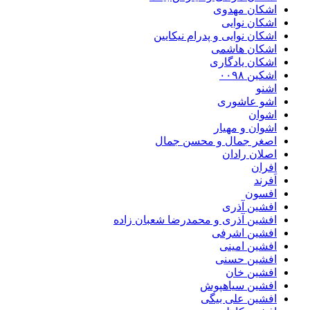
اشکان مهدوی
اشکان نوایی
اشکان نوایی و پدرام نیکایین
اشکان هاشمی
اشکان یادگاری
اشکین ۰۰۹۸
اشنو
اشو عاشوری
اشوان
اشوان و مهیار
اصغر جمال و محسن جمال
اصلان رادان
افران
اَفرند
افسون
افشین آذری
افشین آذری و محمدرضا شعبان زاده
افشین اشرفی
افشین امینی
افشین حسنی
افشین خان
افشین سیاهپوش
افشین علی بیگی