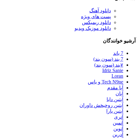
دانلود آهنگ
پست های ویژه
دانلود ریمیکس
دانلود موزیک ویدیو
آرشیو خوانندگان
7 باند
7 بند (سون بند)
۷بند (سون بند)
Idriz Sanie
Loran
Tech N9ne و یاس
آبا مقدم
آبان
آبتین دابا
آبتین روحبخش داوران
آبتین یارا
آتری
آتمین
آتوین
آدرین