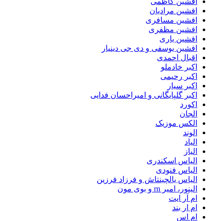
افشین کاظمی
افشین مرادیان
افشین مسافری
افشین مظفری
افشین یاری
افشین یوسفی و دی جی دینیار
اقبال احمدی
اکبر خادملو
اکبر رحیمی
اکبر سیار
اکبر گلپایگانی و امیراحسان فدایی
اکورد
الجان
الکس موزیک
الوند
الیاد
الیاز
الیاس اسکندری
الیاس فنودی
الیاس یالچینتاش و فرزاد فرزین
الینور، امیر rn و بوی مون
ام آر ایت
ام‌ ار بند
ام اس