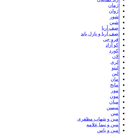
آژمان
آژوان
آشور
آشین
آصف آریا
آصف آریا و پازل باند
آفرو جی
آکو آزاد
آکورد
آلان
آلزی
آلنتو
آلین
آمان
آمانج
آمور
آمون
آمیان
آمیسن
آمین
آمین و شهاب مظفری
آمین و نیما علامه
آمین و یاس