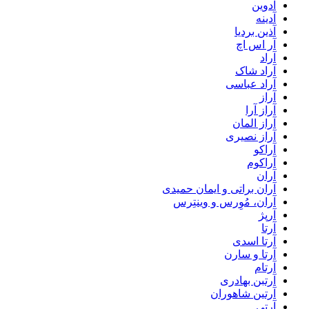
آدوین
آدینه
آذین بردیا
آر اس اچ
آراد
آراد شاک
آراد عباسی
آراز
آراز آرا
آراز المان
آراز نصیری
آراکو
آراکوم
آران
آران براتی و ایمان حمیدی
آران، مُوِرس و وینتِرس
آرپژ
آرتا
آرتا اسدی
آرتا و سارن
آرتام
آرتبن بهادری
آرتين شاهوران
آرتی