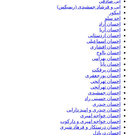
ابی صادقی
ابی و فرشاد جمشیدی (ریمیکس)
اپیکور
احد سلو
احسان آراد
احسان آریا
احسان اردستانی
احسان اسماعیلی
احسان افشاری
احسان بااوج
احسان بهرامی
احسان پایا
احسان پرفکت
احسان پورجعفری
احسان تهرانجی
احسان تهرانچی
احسان جمشیدی
احسان حسینی راد
احسان حیدری
احسان حیدری و امید دارابی
احسان خواجه امیری
احسان خواجه امیری و دارکوب
احسان درستكار و فرهاد شيرى
احسان دریادل