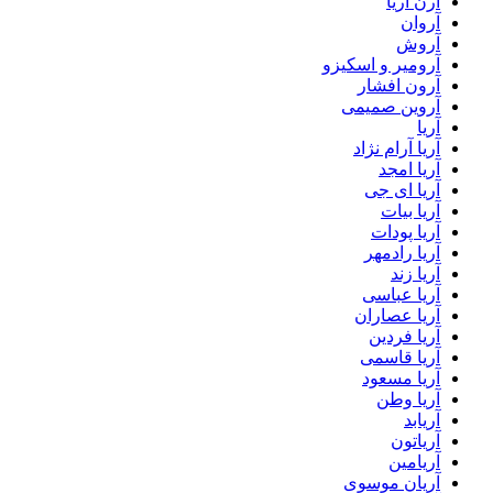
آرن آریا
آروان
آروش
آرومیر و اسکیزو
آرون افشار
آروین صمیمی
آریا
آریا آرام نژاد
آریا امجد
آریا ای جی
آریا بیات
آریا پودات
آریا رادمهر
آریا زند
آریا عباسی
آریا عصاران
آریا فردین
آریا قاسمی
آریا مسعود
آریا وطن
آریابد
آریاتون
آریامین
آریان موسوی