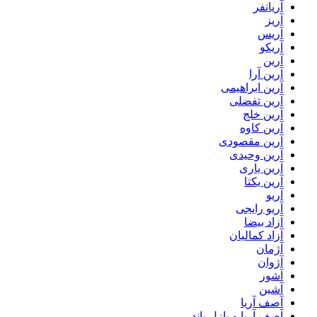
آریانفر
آریز
آریس
آریکو
آرین
آرین آرا
آرین ابراهیمی
آرین تفضلی
آرین خلج
آرین کاوه
آرین مقصودی
آرین وحیدی
آرین یاری
آرین یکتا
آریو
آریو رایجی
آزاد بیضا
آزاد کمالیان
آژمان
آژوان
آشور
آشین
آصف آریا
آصف آریا و پازل باند