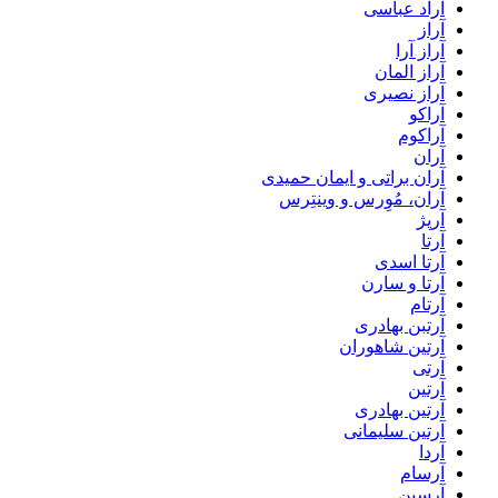
آراد عباسی
آراز
آراز آرا
آراز المان
آراز نصیری
آراکو
آراکوم
آران
آران براتی و ایمان حمیدی
آران، مُوِرس و وینتِرس
آرپژ
آرتا
آرتا اسدی
آرتا و سارن
آرتام
آرتبن بهادری
آرتين شاهوران
آرتی
آرتین
آرتین بهادری
آرتین سلیمانی
آردا
آرسام
آرسین