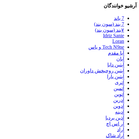
آرشیو خوانندگان
7 باند
7 بند (سون بند)
۷بند (سون بند)
Idriz Sanie
Loran
Tech N9ne و یاس
آبا مقدم
آبان
آبتین دابا
آبتین روحبخش داوران
آبتین یارا
آتری
آتمین
آتوین
آدرین
آدوین
آدینه
آذین بردیا
آر اس اچ
آراد
آراد شاک