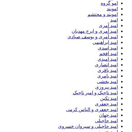
امو گروه
اموبند
اموبند و محتشم
امید
امید آمری
امید آمری و ایرج مهدیان
امید آمری و یوسف صیادی
امید ابراهیمی
امید اسدی
امید افخم
امید امیدی
امید انصاری
امید باقری
امید بامری
امید بخشی
امید پیروزی
امید تاجیک و امیر تاجیک
امید تکین
امید جعفری
امید جعفری و الیاس کرمی
امید جهان
امید حاجیلی
امید حاجیلی و سیروان خسروی
امید حسینی