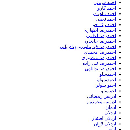
احمد قربانی
احمد کارو
احمد ماهیان
احمد نجفی
احمد نیک خو
احمدرضا اطهاری
احمدرضا اعلمی
احمدرضا جانجان
احمدرضا قهرمانی و بهنام بانی
احمدرضا محمدی
احمدرضا منصوری
احمدرضا نبی زاده
احمدرضا یداللهی
احمدسلو
احمدسولو
احمو سولو
احو سلو
ادریس رمضانی
ادریس محمدپور
ادمان
اردلان
اردلان افشار
اردلان لاوان
ارس