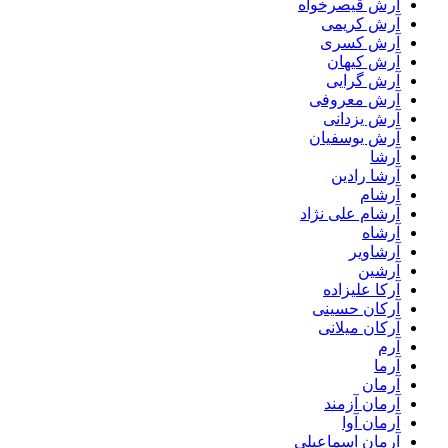
آرش قیصرخواه
آرش کریمی
آرش کسری
آرش کیهان
آرش گرایی
آرش معروفی
آرش یزدانی
آرش یوسفیان
آرشا
آرشا رادین
آرشام
آرشام علی نژاد
آرشاه
آرشاویر
آرشین
آرکا علیزاده
آرکان حسینی
آرکان میلانی
آرم
آرما
آرمان
آرمان آزمند
آرمان آوا
آرمان اسماعیلی