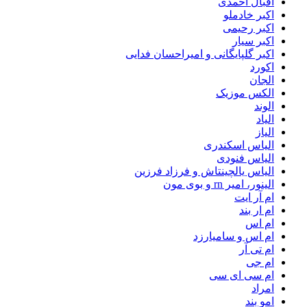
اقبال احمدی
اکبر خادملو
اکبر رحیمی
اکبر سیار
اکبر گلپایگانی و امیراحسان فدایی
اکورد
الجان
الکس موزیک
الوند
الیاد
الیاز
الیاس اسکندری
الیاس فنودی
الیاس یالچینتاش و فرزاد فرزین
الینور، امیر rn و بوی مون
ام آر ایت
ام‌ ار بند
ام اس
ام اس و سامیارزد
ام تی آر
ام جی
ام سی ای سی
امراد
امو بند