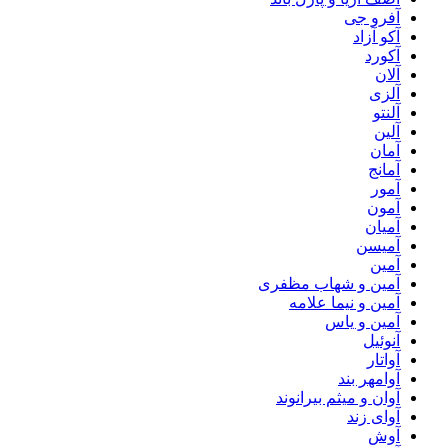
آفرو جی
آکو آزاد
آکورد
آلان
آلزی
آلنتو
آلین
آمان
آمانج
آمور
آمون
آمیان
آمیسن
آمین
آمین و شهاب مظفری
آمین و نیما علامه
آمین و یاس
آنوئیل
آواتار
آوامهر بند
آوان و میثم بیرانوند
آوای زند
آوش