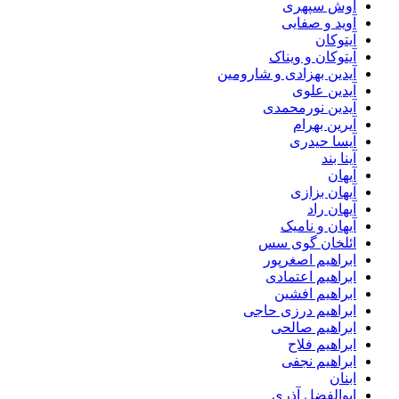
آوش سپهری
آوید و صفایی
آیتوکان
آیتوکان و ویناک
آیدین بهزادی و شارومین
آیدین علوی
آیدین نورمحمدی
آیرین بهرام
آیسا حیدری
آینا بند
آیهان
آیهان بزازی
آیهان راد
آیهان و نامیک
ائلخان گوی سس
ابراهیم اصغرپور
ابراهیم اعتمادی
ابراهیم افشین
ابراهیم درزی حاجی
ابراهیم صالحی
ابراهیم فلاح
ابراهیم نجفی
ابنان
ابوالفضل آذری