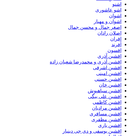
اشنو
اشو عاشوری
اشوان
اشوان و مهیار
اصغر جمال و محسن جمال
اصلان رادان
افران
اَفرند
افسون
افشین آذری
افشین آذری و محمدرضا شعبان زاده
افشین اشرفی
افشین امینی
افشین حسنی
افشین خان
افشین سیاهپوش
افشین علی بیگی
افشین کاظمی
افشین مرادیان
افشین مسافری
افشین مظفری
افشین یاری
افشین یوسفی و دی جی دینیار