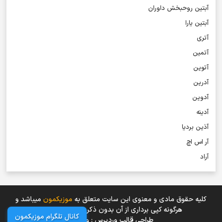
آبتین روحبخش داوران
آبتین یارا
آتری
آتمین
آتوین
آدرین
آدوین
آدینه
آذین بردیا
آر اس اچ
آراد
آراد شاک
آراد عباسی
کلیه حقوق مادی و معنوی اين سایت متعلق به
موزیکمون
میباشد و
آراز
هرگونه کپی برداری از آن بدون ذکر منبع حرام است.
آراز آرا
کانال تلگرام موزیکمون
طراحی قالب وردپرس : وین تم