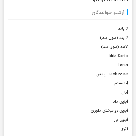
دانلود موزیک ویدیو
آرشیو خوانندگان
7 باند
7 بند (سون بند)
۷بند (سون بند)
Idriz Sanie
Loran
Tech N9ne و یاس
آبا مقدم
آبان
آبتین دابا
آبتین روحبخش داوران
آبتین یارا
آتری