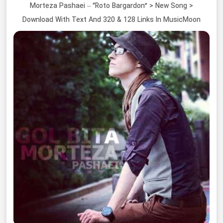
Morteza Pashaei – “Roto Bargardon” > New Song >
Download With Text And 320 & 128 Links In MusicMoon