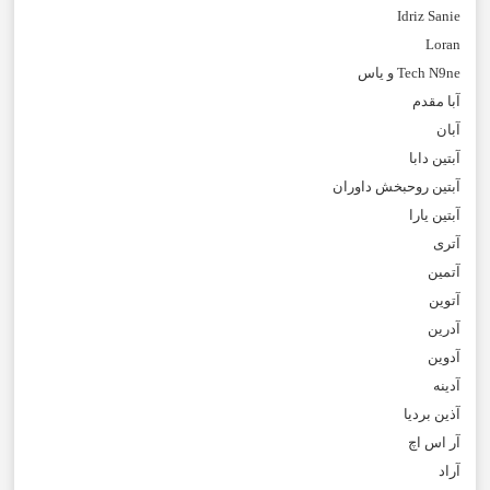
Idriz Sanie
Loran
Tech N9ne و یاس
آبا مقدم
آبان
آبتین دابا
آبتین روحبخش داوران
آبتین یارا
آتری
آتمین
آتوین
آدرین
آدوین
آدینه
آذین بردیا
آر اس اچ
آراد