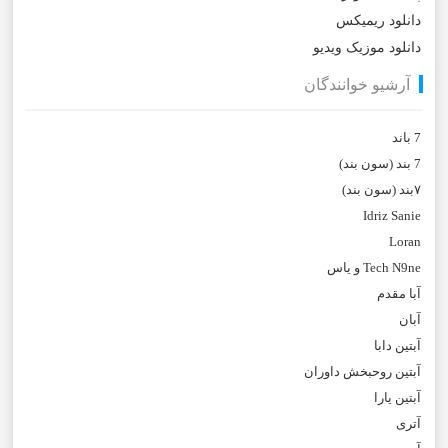
دانلود ریمیکس
دانلود موزیک ویدیو
آرشیو خوانندگان
7 باند
7 بند (سون بند)
۷بند (سون بند)
Idriz Sanie
Loran
Tech N9ne و یاس
آبا مقدم
آبان
آبتین دابا
آبتین روحبخش داوران
آبتین یارا
آتری