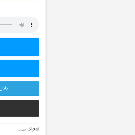
آرتا و سارن
آرتام
آرتبن بهادری
آرتين شاهوران
آرتی
آرتین
آرتین بهادری
آرتین سلیمانی
آردا
آرسام
کانال 
آرسین
آرش AP
آرش AP و مسیح
آرش آج
اشتراک پست :
آرش آرام