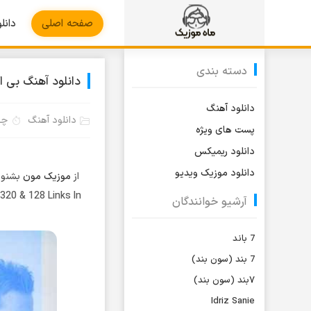
صفحه اصلی
دانل
دسته بندی
دانلود آهنگ بی ا
دانلود آهنگ
دانلود آهنگ
چهارش
پست های ویژه
دانلود ریمیکس
دانلود موزیک ویدیو
از
موزیک مون
بشنوی
320 & 128 Links In
آرشیو خوانندگان
7 باند
7 بند (سون بند)
۷بند (سون بند)
Idriz Sanie