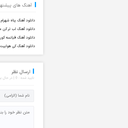
آهنگ های پیشنها
آرش فرخزاد
آرش فرخزاد نباتی
دانلود آهنگ پناه شهرا
آرش قاسمی
دانلود آهنگ لب تر کن
آرش قیصر خواه
دانلود آهنگ فیانسه کو
آرش قیصرخواه
دانلود آهنگ کی هواییت ک
آرش کریمی
آرش کسری
آرش کیهان
ارسال نظر
آرش گرایی
تایید شده : 0 | در حال بررسی : 0 نظر
آرش معروفی
آرش یزدانی
آرش یوسفیان
آرشا
آرشا رادین
آرشام