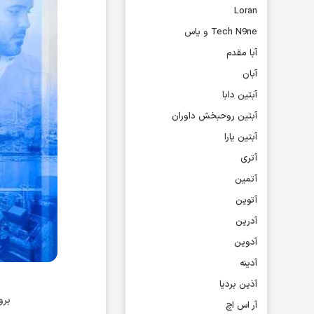
Loran
Tech N9ne و یاس
آبا مقدم
آبان
آبتین دابا
آبتین روحبخش داوران
آبتین یارا
آتری
آتمین
آتوین
آدرین
آدوین
آدینه
آذین بردیا
برو
آر اس اچ