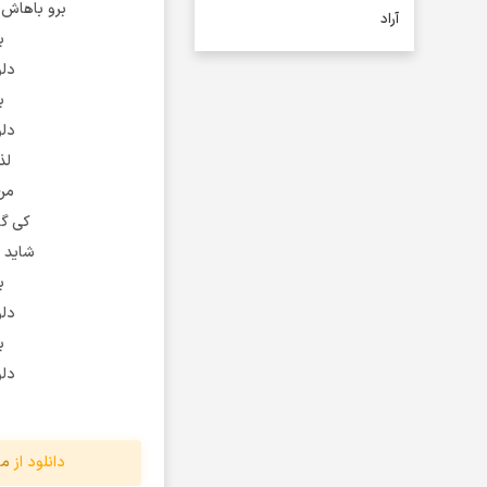
برو باهاش 
آراد
ب
آراد شاک
دلو
آراد عباسی
ب
آراز
دلو
آراز آرا
لذ
آراز المان
من 
آراز نصیری
کی گف
آراکو
شاید خ
آراکوم
ب
آران
دلو
ب
آران براتی و ایمان حمیدی
دلو
آران، مُوِرس و وینتِرس
آرپژ
آرتا
دانلود از
مو
آرتا اسدی