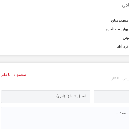
دی
م معصومیان
 مهران مصطفوی
روش
رد آراد
مجموع : 0 نظر