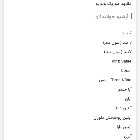
دانلود موزیک ویدیو
آرشیو خوانندگان
7 باند
7 بند (سون بند)
۷بند (سون بند)
Idriz Sanie
Loran
Tech N9ne و یاس
آبا مقدم
آبان
آبتین دابا
آبتین روحبخش داوران
آبتین یارا
آتری