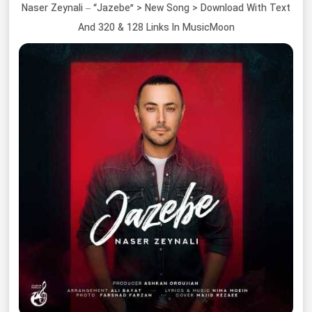
Naser Zeynali – “Jazebe” > New Song > Download With Text
And 320 & 128 Links In MusicMoon