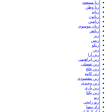
آریا مسعود
آریا وطن
آریابد
آریاتون
آریامین
آریان موسوی
آریانفر
آریز
آریس
آریکو
آرین
آرین آرا
آرین ابراهیمی
آرین تفضلی
آرین خلج
آرین کاوه
آرین مقصودی
آرین وحیدی
آرین یاری
آرین یکتا
آریو
آریو رایجی
آزاد بیضا
آزاد کمالیان