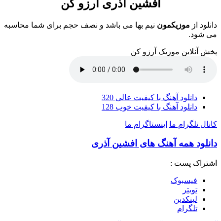
افشین آذری آرزو کن
دانلود از
موزیکمون
نیم بها می باشد و نصف حجم برای شما محاسبه
می شود.
پخش آنلاین موزیک آرزو کن
دانلود آهنگ با کیفیت عالی 320
دانلود آهنگ با کیفیت خوب 128
کانال تلگرام ما
اینستاگرام ما
دانلود همه آهنگ های افشین آذری
اشتراک پست :
فيسبوک
تويتر
لینکدین
تلگرام