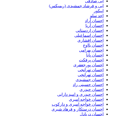
ابی صادقی
ابی و فرشاد جمشیدی (ریمیکس)
اپیکور
احد سلو
احسان آراد
احسان آریا
احسان اردستانی
احسان اسماعیلی
احسان افشاری
احسان بااوج
احسان بهرامی
احسان پایا
احسان پرفکت
احسان پورجعفری
احسان تهرانجی
احسان تهرانچی
احسان جمشیدی
احسان حسینی راد
احسان حیدری
احسان حیدری و امید دارابی
احسان خواجه امیری
احسان خواجه امیری و دارکوب
احسان درستكار و فرهاد شيرى
احسان دریادل