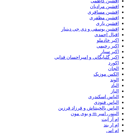
افشین کاظمی
افشین مرادیان
افشین مسافری
افشین مظفری
افشین یاری
افشین یوسفی و دی جی دینیار
اقبال احمدی
اکبر خادملو
اکبر رحیمی
اکبر سیار
اکبر گلپایگانی و امیراحسان فدایی
اکورد
الجان
الکس موزیک
الوند
الیاد
الیاز
الیاس اسکندری
الیاس فنودی
الیاس یالچینتاش و فرزاد فرزین
الینور، امیر rn و بوی مون
ام آر ایت
ام‌ ار بند
ام اس