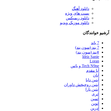
دانلود آهنگ
پست های ویژه
دانلود ریمیکس
دانلود موزیک ویدیو
آرشیو خوانندگان
7 باند
7 بند (سون بند)
۷بند (سون بند)
Idriz Sanie
Loran
Tech N9ne و یاس
آبا مقدم
آبان
آبتین دابا
آبتین روحبخش داوران
آبتین یارا
آتری
آتمین
آتوین
آدرین