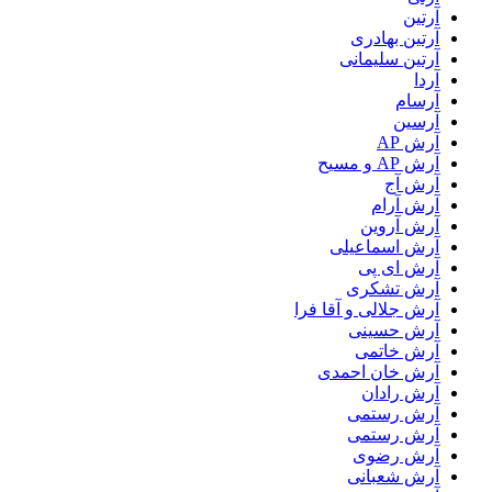
آرتین
آرتین بهادری
آرتین سلیمانی
آردا
آرسام
آرسین
آرش AP
آرش AP و مسیح
آرش آج
آرش آرام
آرش آروین
آرش اسماعیلی
آرش ای پی
آرش تشکری
آرش جلالی و آقا فرا
آرش حسینی
آرش خاتمی
آرش خان احمدی
آرش رادان
آرش رستمى
آرش رستمی
آرش رضوی
آرش شعبانی