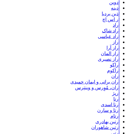
آدوین
آدینه
آذین بردیا
آر اس اچ
آراد
آراد شاک
آراد عباسی
آراز
آراز آرا
آراز المان
آراز نصیری
آراکو
آراکوم
آران
آران براتی و ایمان حمیدی
آران، مُوِرس و وینتِرس
آرپژ
آرتا
آرتا اسدی
آرتا و سارن
آرتام
آرتبن بهادری
آرتين شاهوران
آرتی