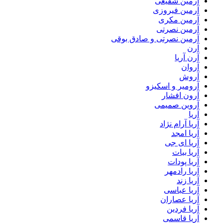
آرمین شفیعی
آرمین فیروزی
آرمین مکری
آرمین نصرتی
آرمین نصرتی و صادق بوقی
آرن
آرن آریا
آروان
آروش
آرومیر و اسکیزو
آرون افشار
آروین صمیمی
آریا
آریا آرام نژاد
آریا امجد
آریا ای جی
آریا بیات
آریا پودات
آریا رادمهر
آریا زند
آریا عباسی
آریا عصاران
آریا فردین
آریا قاسمی