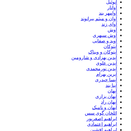
آنوئیل
آواتار
آوامهر بند
آوان و میثم بیرانوند
آوای زند
آوش
آوش سپهری
آوید و صفایی
آیتوکان
آیتوکان و ویناک
آیدین بهزادی و شارومین
آیدین علوی
آیدین نورمحمدی
آیرین بهرام
آیسا حیدری
آینا بند
آیهان
آیهان بزازی
آیهان راد
آیهان و نامیک
ائلخان گوی سس
ابراهیم اصغرپور
ابراهیم اعتمادی
ابراهیم افشین