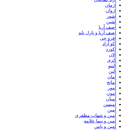
آژمان
آژوان
آشور
آشین
آصف آریا
آصف آریا و پازل باند
آفرو جی
آکو آزاد
آکورد
آلان
آلزی
آلنتو
آلین
آمان
آمانج
آمور
آمون
آمیان
آمیسن
آمین
آمین و شهاب مظفری
آمین و نیما علامه
آمین و یاس