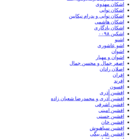
اشکان مهدوی
اشکان نوایی
اشکان نوایی و پدرام نیکایین
اشکان هاشمی
اشکان یادگاری
اشکین ۰۰۹۸
اشنو
اشو عاشوری
اشوان
اشوان و مهیار
اصغر جمال و محسن جمال
اصلان رادان
افران
اَفرند
افسون
افشین آذری
افشین آذری و محمدرضا شعبان زاده
افشین اشرفی
افشین امینی
افشین حسنی
افشین خان
افشین سیاهپوش
افشین علی بیگی