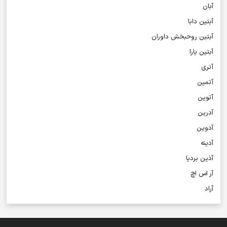
آبان
آبتین دابا
آبتین روحبخش داوران
آبتین یارا
آتری
آتمین
آتوین
آدرین
آدوین
آدینه
آذین بردیا
آر اس اچ
آراد
آراد شاک
آراد عباسی