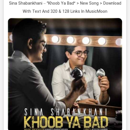
Sina Shabankhani – “Khoob Ya Bad” > New Song > Download
With Text And 320 & 128 Links In MusicMoon