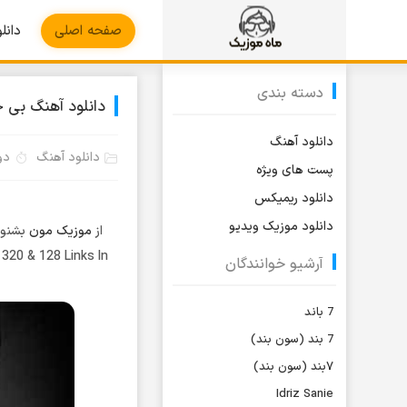
صفحه اصلی
دانل
دسته بندی
دانلود آهنگ بی خ
دانلود آهنگ
دانلود آهنگ
دوشنب
پست های ویژه
دانلود ریمیکس
دانلود موزیک ویدیو
از
موزیک مون
بشنوی
320 & 128 Links In
آرشیو خوانندگان
7 باند
7 بند (سون بند)
۷بند (سون بند)
Idriz Sanie