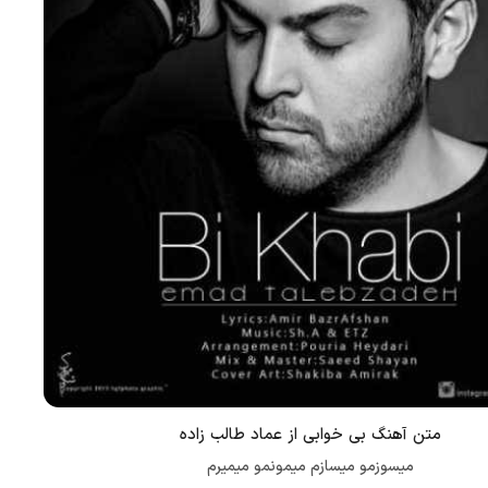
متن آهنگ بی خوابی از عماد طالب زاده
میسوزمو میسازم میمونمو میمیرم