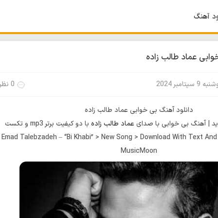
ود آهنگ
وابی عماد طالب زاده
ه 9 سپتامبر 2024
0 نظر
دانلود آهنگ بی خوابی عماد طالب زاده
د | آهنگ بی خوابی با صدای
عماد طالب زاده
با دو کیفیت برتر mp3 و تکست
Emad Talebzadeh – “Bi Khabi” > New Song > Download With Text And 
MusicMoon