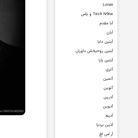
Loran
Tech N9ne و یاس
آبا مقدم
آبان
آبتین دابا
آبتین روحبخش داوران
آبتین یارا
آتری
آتمین
آتوین
آدرین
آدوین
آدینه
آذین بردیا
آر اس اچ