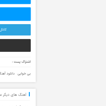
آرش آروین
آرش اسماعیلی
آرش ای پی
آرش تشکری
کانال 
آرش جلالی و آقا فرا
آرش حسینی
آرش خاتمی
آرش خان احمدی
اشتراک پست :
آرش رادان
آرش رستمى
بی خوابی
،
دانلود آهن
آرش رستمی
آرش رضوی
آرش شعبانی
آهنگ های دیگر عم
آرش عزیزی
آرش عنقا