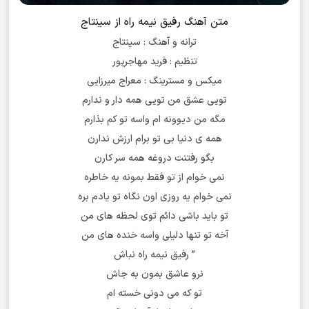
متن آهنگ رفیق نیمه راه از سینتاج
ترانه و آهنگ : سینتاج
تنظیم : فرید مهاجرپور
میکس و مسترینگ : معراج میرزایی
تویی عشق من تویی همه دار و ندارم
مگه من دیوونه ام‌ واسه تو کم‌ بذارم
همه ی دنیا بی تو برام ارزش ندارن
بگو رفتنت دروغه همه سر کارن
نمی خوام از تو‌ فقط بمونه یه خاطره
نمی خوام یه روزی اون نگاه تو یادم بره
تو باید باشی دائم توی لحظه های من
آخه تو تنها دلیلی واسه خنده های من
” رفیق نیمه راه نباش
نرو عاشق بمون به جاش
تو که می دونی خسته ام