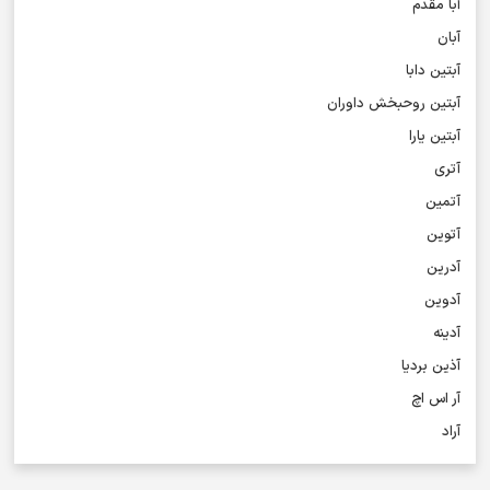
آبا مقدم
آبان
آبتین دابا
آبتین روحبخش داوران
آبتین یارا
آتری
آتمین
آتوین
آدرین
آدوین
آدینه
آذین بردیا
آر اس اچ
آراد
آراد شاک