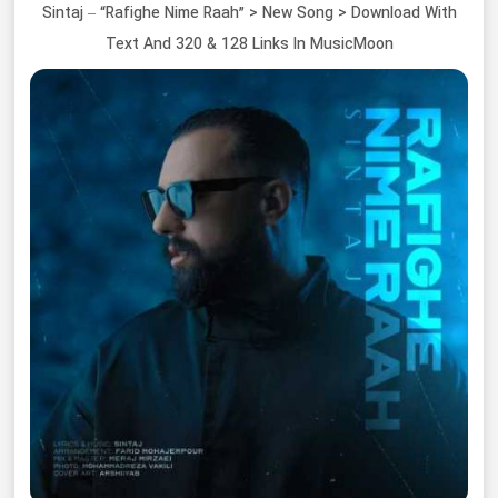
Sintaj – “Rafighe Nime Raah” > New Song > Download With
Text And 320 & 128 Links In MusicMoon