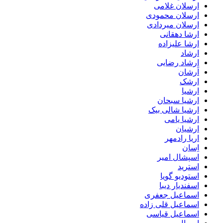
ارسلان غلامی
ارسلان محمودی
ارسلان میردادی
ارشا دهقانی
ارشا علیزاده
ارشاد
ارشاد رضایی
اَرشان
ارشک
ارشیا
ارشیا سبحان
ارشیا شالی بیک
ارشیا یامی
ارشیان
اریا رادمهر
اِسان
اسپشال امیر
استرید
استودیو گویا
اسفندیار دیبا
اسماعیل جعفری
اسماعیل قلی زاده
اسماعیل قیاسی