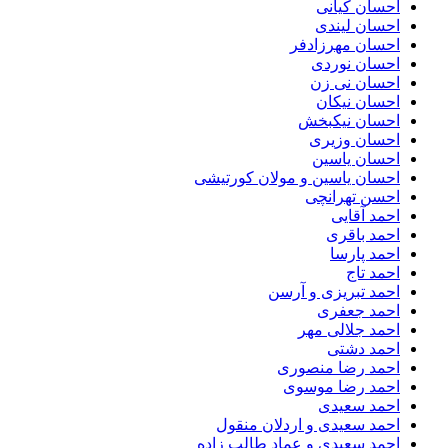
احسان کیانی
احسان لیندی
احسان مهرزادفر
احسان نوردی
احسان نی زن
احسان نیکان
احسان نیکبخش
احسان وزیری
احسان یاسین
احسان یاسین و مولان کورتیشی
احسن تهرانچی
احمد آقایی
احمد باقری
احمد پارسا
احمد تاج
احمد تبریزی و آرسن
احمد جعفری
احمد جلالی مهر
احمد دشتی
احمد رضا منصوری
احمد رضا موسوی
احمد سعیدی
احمد سعیدی و اردلان منقول
احمد سعیدی و عماد طالب زاده