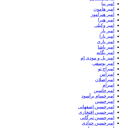
امیر نیا
امیر هامون
امیر هنرآموز
امیر هیرا
امیر وکیلی
امیر یار
امیر یارا
امیر یاری
امیر یاشا
امیر یگانه
امیر یل و مودی ام
امیر یوسفی
امیراچ تو
امیراس
امیراصلان
امیرام
امیرحاسین
امیرحسام برآسود
امیرحسین
امیرحسین اصفهانی
امیرحسین افتخاری
امیرحسین تیرگانی
امیرحسین حدادی