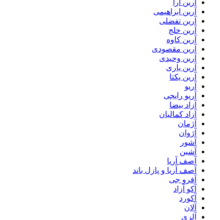
آرین آرا
آرین ابراهیمی
آرین تفضلی
آرین خلج
آرین کاوه
آرین مقصودی
آرین وحیدی
آرین یاری
آرین یکتا
آریو
آریو رایجی
آزاد بیضا
آزاد کمالیان
آژمان
آژوان
آشور
آشین
آصف آریا
آصف آریا و پازل باند
آفرو جی
آکو آزاد
آکورد
آلان
آلزی