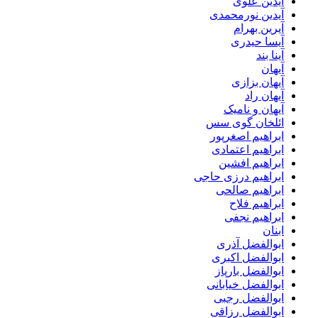
آیدین علوی
آیدین نورمحمدی
آیرین بهرام
آیسا حیدری
آینا بند
آیهان
آیهان بزازی
آیهان راد
آیهان و نامیک
ائلخان گوی سس
ابراهیم اصغرپور
ابراهیم اعتمادی
ابراهیم افشین
ابراهیم درزی حاجی
ابراهیم صالحی
ابراهیم فلاح
ابراهیم نجفی
ابنان
ابوالفضل آذری
ابوالفضل اکبری
ابوالفضل بارپاز
ابوالفضل خیابانی
ابوالفضل رجبی
ابوالفضل رزاقی