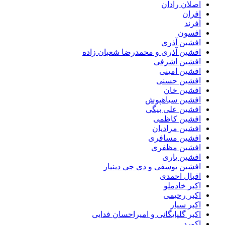
اصلان رادان
افران
اَفرند
افسون
افشین آذری
افشین آذری و محمدرضا شعبان زاده
افشین اشرفی
افشین امینی
افشین حسنی
افشین خان
افشین سیاهپوش
افشین علی بیگی
افشین کاظمی
افشین مرادیان
افشین مسافری
افشین مظفری
افشین یاری
افشین یوسفی و دی جی دینیار
اقبال احمدی
اکبر خادملو
اکبر رحیمی
اکبر سیار
اکبر گلپایگانی و امیراحسان فدایی
اکورد