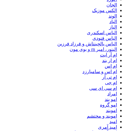
الجان
الکس موزیک
الوند
الیاد
الیاز
الیاس اسکندری
الیاس فنودی
الیاس یالچینتاش و فرزاد فرزین
الینور، امیر rn و بوی مون
ام آر ایت
ام‌ ار بند
ام اس
ام اس و سامیارزد
ام تی آر
ام جی
ام سی ای سی
امراد
امو بند
امو گروه
اموبند
اموبند و محتشم
امید
امید آمری