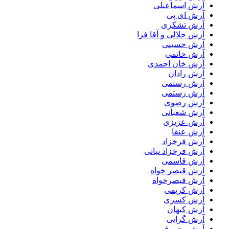
آرش اسماعیلی
آرش ای پی
آرش تشکری
آرش جلالی و آقا فرا
آرش حسینی
آرش خاتمی
آرش خان احمدی
آرش رادان
آرش رستمى
آرش رستمی
آرش رضوی
آرش شعبانی
آرش عزیزی
آرش عنقا
آرش فرخزاد
آرش فرخزاد نباتی
آرش قاسمی
آرش قیصر خواه
آرش قیصرخواه
آرش کریمی
آرش کسری
آرش کیهان
آرش گرایی
آرش معروفی