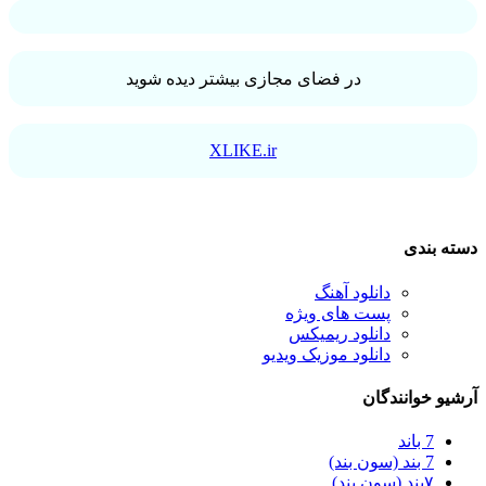
در فضای مجازی بیشتر دیده شوید
XLIKE.ir
دسته بندی
دانلود آهنگ
پست های ویژه
دانلود ریمیکس
دانلود موزیک ویدیو
آرشیو خوانندگان
7 باند
7 بند (سون بند)
۷بند (سون بند)