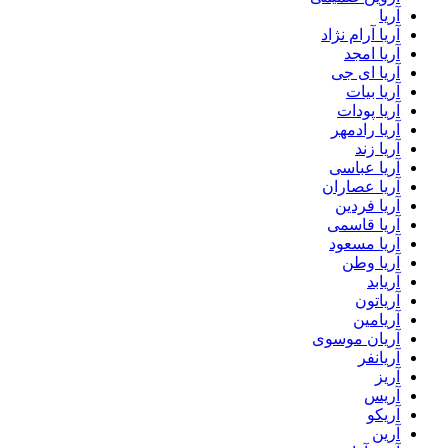
آریا
آریا آرام نژاد
آریا امجد
آریا ای جی
آریا بیات
آریا پودات
آریا رادمهر
آریا زند
آریا عباسی
آریا عصاران
آریا فردین
آریا قاسمی
آریا مسعود
آریا وطن
آریابد
آریاتون
آریامین
آریان موسوی
آریانفر
آریز
آریس
آریکو
آرین