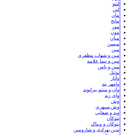
آلنتو
آلین
آمان
آمانج
آمور
آمون
آمیان
آمیسن
آمین
آمین و شهاب مظفری
آمین و نیما علامه
آمین و یاس
آنوئیل
آواتار
آوامهر بند
آوان و میثم بیرانوند
آوای زند
آوش
آوش سپهری
آوید و صفایی
آیتوکان
آیتوکان و ویناک
آیدین بهزادی و شارومین