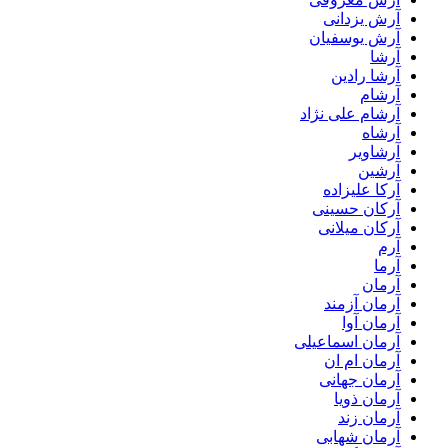
آرش یزدانی
آرش یوسفیان
آرشا
آرشا رادین
آرشام
آرشام علی نژاد
آرشاه
آرشاویر
آرشین
آرکا علیزاده
آرکان حسینی
آرکان میلانی
آرم
آرما
آرمان
آرمان آزمند
آرمان آوا
آرمان اسماعیلی
آرمان ام ان
آرمان جهانی
آرمان ذویا
آرمان زند
آرمان شهابی