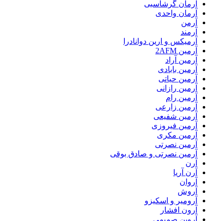
آرمان گرشاسبی
آرمان واحدی
آرمن
آرمند
آرمیکس و ارین دوانادرا
آرمین 2AFM
آرمین آراد
آرمین بابادی
آرمین حیاتی
آرمین رازانی
آرمین رام
آرمین زارعی
آرمین شفیعی
آرمین فیروزی
آرمین مکری
آرمین نصرتی
آرمین نصرتی و صادق بوقی
آرن
آرن آریا
آروان
آروش
آرومیر و اسکیزو
آرون افشار
آروین صمیمی