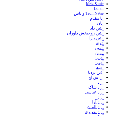
Idriz Sanie
Loran
Tech N9ne و یاس
آبا مقدم
آبان
آبتین دابا
آبتین روحبخش داوران
آبتین یارا
آتری
آتمین
آتوین
آدرین
آدوین
آدینه
آذین بردیا
آر اس اچ
آراد
آراد شاک
آراد عباسی
آراز
آراز آرا
آراز المان
آراز نصیری