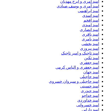
امید آمری و ایرج مهدیان
امید آمری و یوسف صیادی
امید ابراهیمی
امید اسدی
امید افخم
امید امیدی
امید انصاری
امید باقری
امید بامری
امید بخشی
امید پیروزی
امید تاجیک و امیر تاجیک
امید تکین
امید جعفری
امید جعفری و الیاس کرمی
امید جهان
امید حاجیلی
امید حاجیلی و سیروان خسروی
امید حسینی
امید حیدری
امید خداجو
امید خداوردی
امید خسروانی
امید دارابی