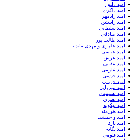
امید دلنواز
امید ذاکری
امید رادمهر
امید راستین
امید سلطانی
امید صادقی
امید طالب پور
امید عامری و مهدی مقدم
امید عباسی
امید عرش
امید عقابی
امید علومی
امید قدسی
امید قربانی
امید میرزایی
امید نسیمیان
امید نصری
امید نیکویه
امید هورمند
امید و جمشید
امید یارتا
امید یگانه
امیدعلومی