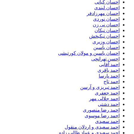
احسان کیانی
احسان لیندی
احسان مهرزادفر
احسان نوردی
احسان نی زن
احسان نیکان
احسان نیکبخش
احسان وزیری
احسان یاسین
احسان یاسین و مولان کورتیشی
احسن تهرانچی
احمد آقایی
احمد باقری
احمد پارسا
احمد تاج
احمد تبریزی و آرسن
احمد جعفری
احمد جلالی مهر
احمد دشتی
احمد رضا منصوری
احمد رضا موسوی
احمد سعیدی
احمد سعیدی و اردلان منقول
احمد سعیدی و عماد طالب زاده