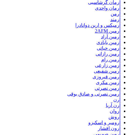
آرمان گرشاسبی
آرمان واحدی
آرمن
آرمند
آرمیکس و ارین دوانادرا
آرمین 2AFM
آرمین آراد
آرمین بابادی
آرمین حیاتی
آرمین رازانی
آرمین رام
آرمین زارعی
آرمین شفیعی
آرمین فیروزی
آرمین مکری
آرمین نصرتی
آرمین نصرتی و صادق بوقی
آرن
آرن آریا
آروان
آروش
آرومیر و اسکیزو
آرون افشار
آروین صمیمی