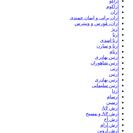
آراکو
آراکوم
آران
آران براتی و ایمان حمیدی
آران، مُوِرس و وینتِرس
آرپژ
آرتا
آرتا اسدی
آرتا و سارن
آرتام
آرتبن بهادری
آرتين شاهوران
آرتی
آرتین
آرتین بهادری
آرتین سلیمانی
آردا
آرسام
آرسین
آرش AP
آرش AP و مسیح
آرش آج
آرش آرام
آرش آروین