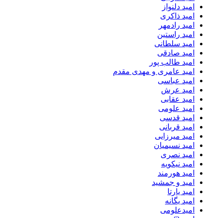
امید دلنواز
امید ذاکری
امید رادمهر
امید راستین
امید سلطانی
امید صادقی
امید طالب پور
امید عامری و مهدی مقدم
امید عباسی
امید عرش
امید عقابی
امید علومی
امید قدسی
امید قربانی
امید میرزایی
امید نسیمیان
امید نصری
امید نیکویه
امید هورمند
امید و جمشید
امید یارتا
امید یگانه
امیدعلومی