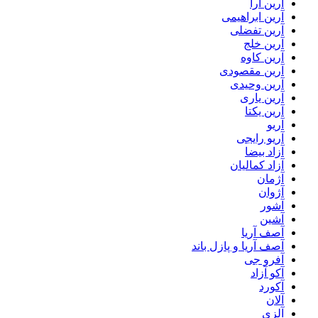
آرین آرا
آرین ابراهیمی
آرین تفضلی
آرین خلج
آرین کاوه
آرین مقصودی
آرین وحیدی
آرین یاری
آرین یکتا
آریو
آریو رایجی
آزاد بیضا
آزاد کمالیان
آژمان
آژوان
آشور
آشین
آصف آریا
آصف آریا و پازل باند
آفرو جی
آکو آزاد
آکورد
آلان
آلزی