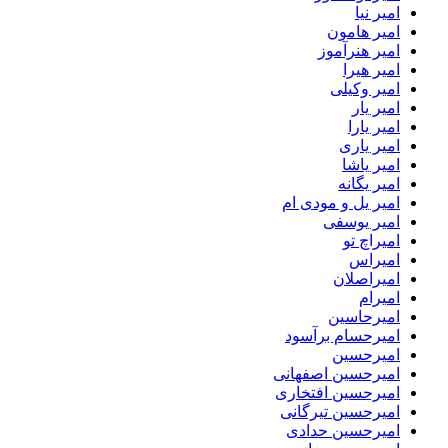
امیر نیا
امیر هامون
امیر هنرآموز
امیر هیرا
امیر وکیلی
امیر یار
امیر یارا
امیر یاری
امیر یاشا
امیر یگانه
امیر یل و مودی ام
امیر یوسفی
امیراچ تو
امیراس
امیراصلان
امیرام
امیرحاسین
امیرحسام برآسود
امیرحسین
امیرحسین اصفهانی
امیرحسین افتخاری
امیرحسین تیرگانی
امیرحسین حدادی