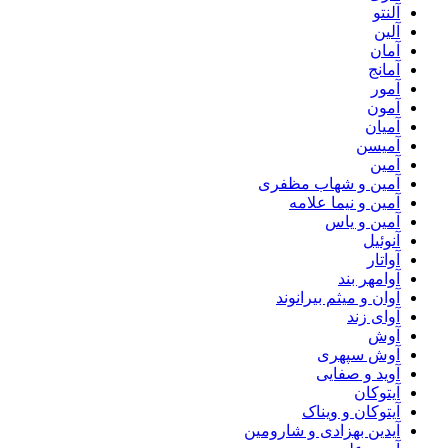
آلنتو
آلین
آمان
آمانج
آمور
آمون
آمیان
آمیسن
آمین
آمین و شهاب مظفری
آمین و نیما علامه
آمین و یاس
آنوئیل
آواتار
آوامهر بند
آوان و میثم بیرانوند
آوای زند
آوش
آوش سپهری
آوید و صفایی
آیتوکان
آیتوکان و ویناک
آیدین بهزادی و شارومین