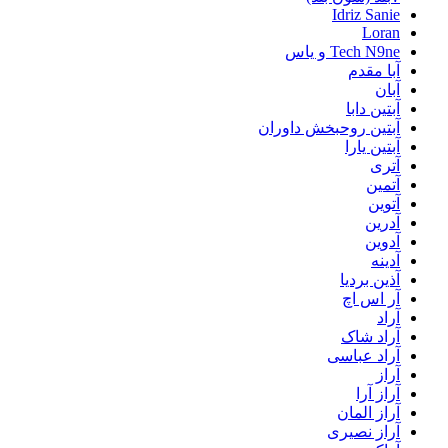
Idriz Sanie
Loran
Tech N9ne و یاس
آبا مقدم
آبان
آبتین دابا
آبتین روحبخش داوران
آبتین یارا
آتری
آتمین
آتوین
آدرین
آدوین
آدینه
آذین بردیا
آر اس اچ
آراد
آراد شاک
آراد عباسی
آراز
آراز آرا
آراز المان
آراز نصیری