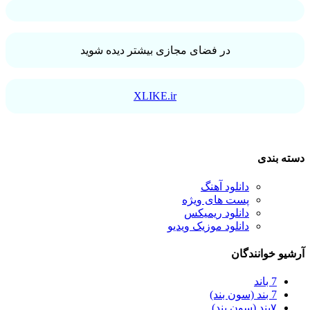
در فضای مجازی بیشتر دیده شوید
XLIKE.ir
دسته بندی
دانلود آهنگ
پست های ویژه
دانلود ریمیکس
دانلود موزیک ویدیو
آرشیو خوانندگان
7 باند
7 بند (سون بند)
۷بند (سون بند)