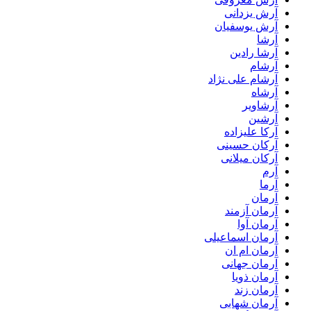
آرش یزدانی
آرش یوسفیان
آرشا
آرشا رادین
آرشام
آرشام علی نژاد
آرشاه
آرشاویر
آرشین
آرکا علیزاده
آرکان حسینی
آرکان میلانی
آرم
آرما
آرمان
آرمان آزمند
آرمان آوا
آرمان اسماعیلی
آرمان ام ان
آرمان جهانی
آرمان ذویا
آرمان زند
آرمان شهابی