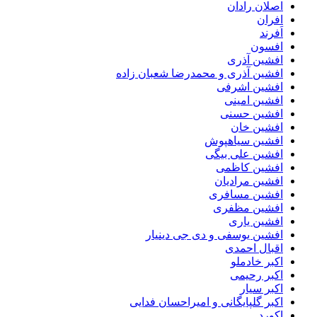
اصلان رادان
افران
اَفرند
افسون
افشین آذری
افشین آذری و محمدرضا شعبان زاده
افشین اشرفی
افشین امینی
افشین حسنی
افشین خان
افشین سیاهپوش
افشین علی بیگی
افشین کاظمی
افشین مرادیان
افشین مسافری
افشین مظفری
افشین یاری
افشین یوسفی و دی جی دینیار
اقبال احمدی
اکبر خادملو
اکبر رحیمی
اکبر سیار
اکبر گلپایگانی و امیراحسان فدایی
اکورد