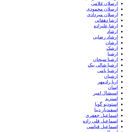
ارسلان غلامی
ارسلان محمودی
ارسلان میردادی
ارشا دهقانی
ارشا علیزاده
ارشاد
ارشاد رضایی
اَرشان
ارشک
ارشیا
ارشیا سبحان
ارشیا شالی بیک
ارشیا یامی
ارشیان
اریا رادمهر
اِسان
اسپشال امیر
استرید
استودیو گویا
اسفندیار دیبا
اسماعیل جعفری
اسماعیل قلی زاده
اسماعیل قیاسی