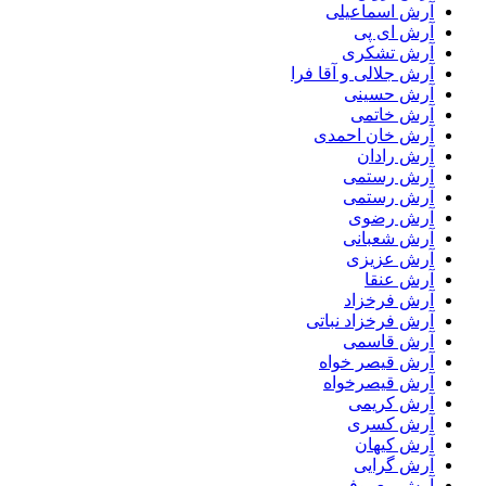
آرش اسماعیلی
آرش ای پی
آرش تشکری
آرش جلالی و آقا فرا
آرش حسینی
آرش خاتمی
آرش خان احمدی
آرش رادان
آرش رستمى
آرش رستمی
آرش رضوی
آرش شعبانی
آرش عزیزی
آرش عنقا
آرش فرخزاد
آرش فرخزاد نباتی
آرش قاسمی
آرش قیصر خواه
آرش قیصرخواه
آرش کریمی
آرش کسری
آرش کیهان
آرش گرایی
آرش معروفی