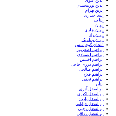
آیدین علوی
آیدین نورمحمدی
آیرین بهرام
آیسا حیدری
آینا بند
آیهان
آیهان بزازی
آیهان راد
آیهان و نامیک
ائلخان گوی سس
ابراهیم اصغرپور
ابراهیم اعتمادی
ابراهیم افشین
ابراهیم درزی حاجی
ابراهیم صالحی
ابراهیم فلاح
ابراهیم نجفی
ابنان
ابوالفضل آذری
ابوالفضل اکبری
ابوالفضل بارپاز
ابوالفضل خیابانی
ابوالفضل رجبی
ابوالفضل رزاقی