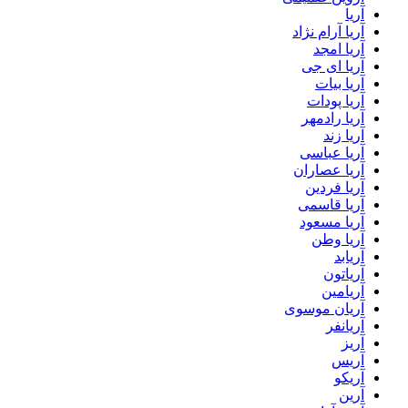
آریا
آریا آرام نژاد
آریا امجد
آریا ای جی
آریا بیات
آریا پودات
آریا رادمهر
آریا زند
آریا عباسی
آریا عصاران
آریا فردین
آریا قاسمی
آریا مسعود
آریا وطن
آریابد
آریاتون
آریامین
آریان موسوی
آریانفر
آریز
آریس
آریکو
آرین