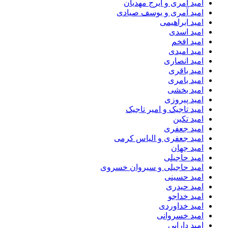
امید آمری و ایرج مهدیان
امید آمری و یوسف صیادی
امید ابراهیمی
امید اسدی
امید افخم
امید امیدی
امید انصاری
امید باقری
امید بامری
امید بخشی
امید پیروزی
امید تاجیک و امیر تاجیک
امید تکین
امید جعفری
امید جعفری و الیاس کرمی
امید جهان
امید حاجیلی
امید حاجیلی و سیروان خسروی
امید حسینی
امید حیدری
امید خداجو
امید خداوردی
امید خسروانی
امید دارابی