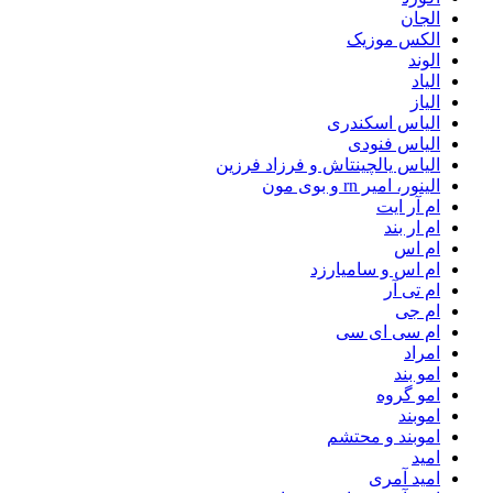
الجان
الکس موزیک
الوند
الیاد
الیاز
الیاس اسکندری
الیاس فنودی
الیاس یالچینتاش و فرزاد فرزین
الینور، امیر rn و بوی مون
ام آر ایت
ام‌ ار بند
ام اس
ام اس و سامیارزد
ام تی آر
ام جی
ام سی ای سی
امراد
امو بند
امو گروه
اموبند
اموبند و محتشم
امید
امید آمری