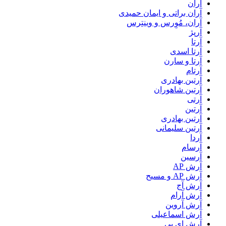
آران
آران براتی و ایمان حمیدی
آران، مُوِرس و وینتِرس
آرپژ
آرتا
آرتا اسدی
آرتا و سارن
آرتام
آرتبن بهادری
آرتين شاهوران
آرتی
آرتین
آرتین بهادری
آرتین سلیمانی
آردا
آرسام
آرسین
آرش AP
آرش AP و مسیح
آرش آج
آرش آرام
آرش آروین
آرش اسماعیلی
آرش ای پی