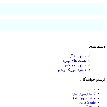
دسته بندی
دانلود آهنگ
پست های ویژه
دانلود ریمیکس
دانلود موزیک ویدیو
آرشیو خوانندگان
7 باند
7 بند (سون بند)
۷بند (سون بند)
Idriz Sanie
Loran