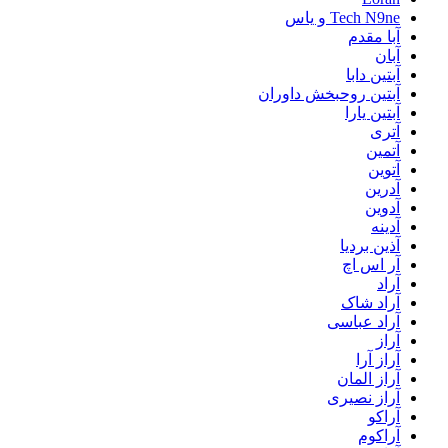
Tech N9ne و یاس
آبا مقدم
آبان
آبتین دابا
آبتین روحبخش داوران
آبتین یارا
آتری
آتمین
آتوین
آدرین
آدوین
آدینه
آذین بردیا
آر اس اچ
آراد
آراد شاک
آراد عباسی
آراز
آراز آرا
آراز المان
آراز نصیری
آراکو
آراکوم