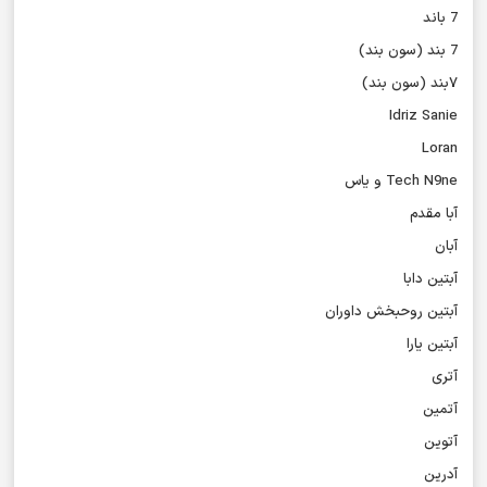
7 باند
7 بند (سون بند)
۷بند (سون بند)
Idriz Sanie
Loran
Tech N9ne و یاس
آبا مقدم
آبان
آبتین دابا
آبتین روحبخش داوران
آبتین یارا
آتری
آتمین
آتوین
آدرین