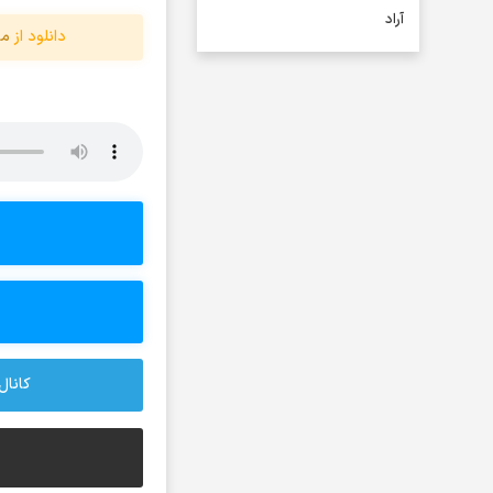
آراد
دانلود از
مو
آراد شاک
آراد عباسی
آراز
آراز آرا
آراز المان
آراز نصیری
آراکو
آراکوم
آران
آران براتی و ایمان حمیدی
آران، مُوِرس و وینتِرس
کانال 
آرپژ
آرتا
آرتا اسدی