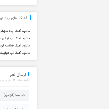
آرش آروین
آرش اسماعیلی
آهنگ های پیشنها
آرش ای پی
آرش تشکری
دانلود آهنگ پناه شهرا
آرش جلالی و آقا فرا
دانلود آهنگ لب تر کن
آرش حسینی
دانلود آهنگ فیانسه کو
آرش خاتمی
دانلود آهنگ کی هواییت ک
آرش خان احمدی
آرش رادان
آرش رستمى
ارسال نظر
آرش رستمی
تایید شده : 0 | در حال بررسی : 0 نظر
آرش رضوی
آرش شعبانی
آرش عزیزی
آرش عنقا