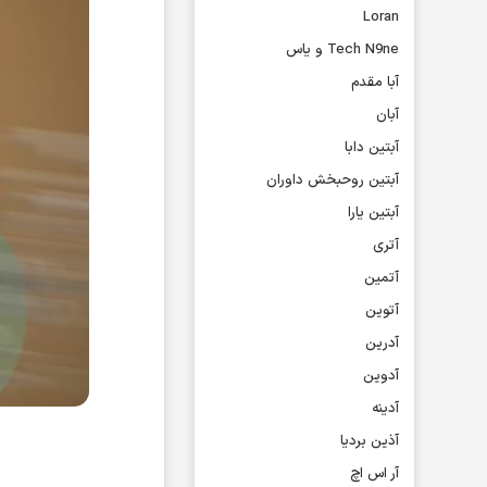
Loran
Tech N9ne و یاس
آبا مقدم
آبان
آبتین دابا
آبتین روحبخش داوران
آبتین یارا
آتری
آتمین
آتوین
آدرین
آدوین
آدینه
آذین بردیا
آر اس اچ