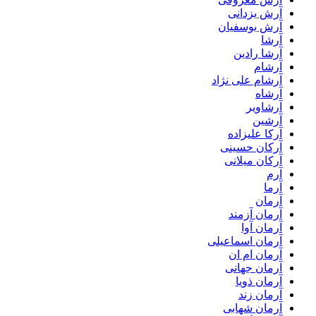
آرش یزدانی
آرش یوسفیان
آرشا
آرشا رادین
آرشام
آرشام علی نژاد
آرشاه
آرشاویر
آرشین
آرکا علیزاده
آرکان حسینی
آرکان میلانی
آرم
آرما
آرمان
آرمان آزمند
آرمان آوا
آرمان اسماعیلی
آرمان ام ان
آرمان جهانی
آرمان ذویا
آرمان زند
آرمان شهابی