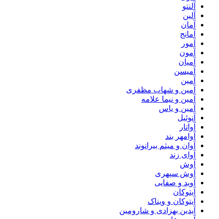
آلنتو
آلین
آمان
آمانج
آمور
آمون
آمیان
آمیسن
آمین
آمین و شهاب مظفری
آمین و نیما علامه
آمین و یاس
آنوئیل
آواتار
آوامهر بند
آوان و میثم بیرانوند
آوای زند
آوش
آوش سپهری
آوید و صفایی
آیتوکان
آیتوکان و ویناک
آیدین بهزادی و شارومین