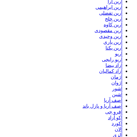
آرین آرا
آرین ابراهیمی
آرین تفضلی
آرین خلج
آرین کاوه
آرین مقصودی
آرین وحیدی
آرین یاری
آرین یکتا
آریو
آریو رایجی
آزاد بیضا
آزاد کمالیان
آژمان
آژوان
آشور
آشین
آصف آریا
آصف آریا و پازل باند
آفرو جی
آکو آزاد
آکورد
آلان
آلزی