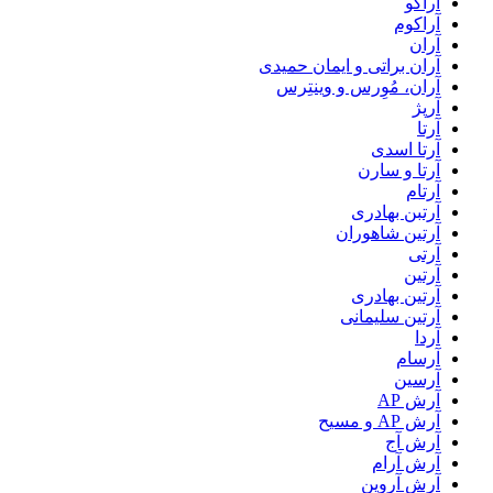
آراکو
آراکوم
آران
آران براتی و ایمان حمیدی
آران، مُوِرس و وینتِرس
آرپژ
آرتا
آرتا اسدی
آرتا و سارن
آرتام
آرتبن بهادری
آرتين شاهوران
آرتی
آرتین
آرتین بهادری
آرتین سلیمانی
آردا
آرسام
آرسین
آرش AP
آرش AP و مسیح
آرش آج
آرش آرام
آرش آروین