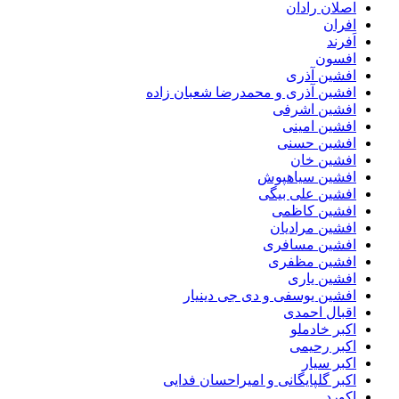
اصلان رادان
افران
اَفرند
افسون
افشین آذری
افشین آذری و محمدرضا شعبان زاده
افشین اشرفی
افشین امینی
افشین حسنی
افشین خان
افشین سیاهپوش
افشین علی بیگی
افشین کاظمی
افشین مرادیان
افشین مسافری
افشین مظفری
افشین یاری
افشین یوسفی و دی جی دینیار
اقبال احمدی
اکبر خادملو
اکبر رحیمی
اکبر سیار
اکبر گلپایگانی و امیراحسان فدایی
اکورد