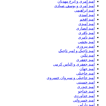
امید آمری و ایرج مهدیان
امید آمری و یوسف صیادی
امید ابراهیمی
امید اسدی
امید افخم
امید امیدی
امید انصاری
امید باقری
امید بامری
امید بخشی
امید پیروزی
امید تاجیک و امیر تاجیک
امید تکین
امید جعفری
امید جعفری و الیاس کرمی
امید جهان
امید حاجیلی
امید حاجیلی و سیروان خسروی
امید حسینی
امید حیدری
امید خداجو
امید خداوردی
امید خسروانی
امید دارابی