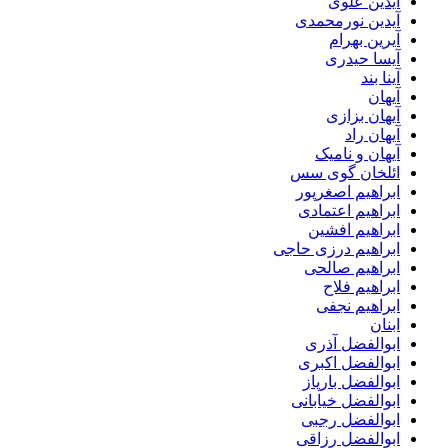
آیدین علوی
آیدین نورمحمدی
آیرین بهرام
آیسا حیدری
آینا بند
آیهان
آیهان بزازی
آیهان راد
آیهان و نامیک
ائلخان گوی سس
ابراهیم اصغرپور
ابراهیم اعتمادی
ابراهیم افشین
ابراهیم درزی حاجی
ابراهیم صالحی
ابراهیم فلاح
ابراهیم نجفی
ابنان
ابوالفضل آذری
ابوالفضل اکبری
ابوالفضل بارپاز
ابوالفضل خیابانی
ابوالفضل رجبی
ابوالفضل رزاقی