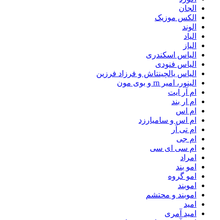
الجان
الکس موزیک
الوند
الیاد
الیاز
الیاس اسکندری
الیاس فنودی
الیاس یالچینتاش و فرزاد فرزین
الینور، امیر rn و بوی مون
ام آر ایت
ام‌ ار بند
ام اس
ام اس و سامیارزد
ام تی آر
ام جی
ام سی ای سی
امراد
امو بند
امو گروه
اموبند
اموبند و محتشم
امید
امید آمری