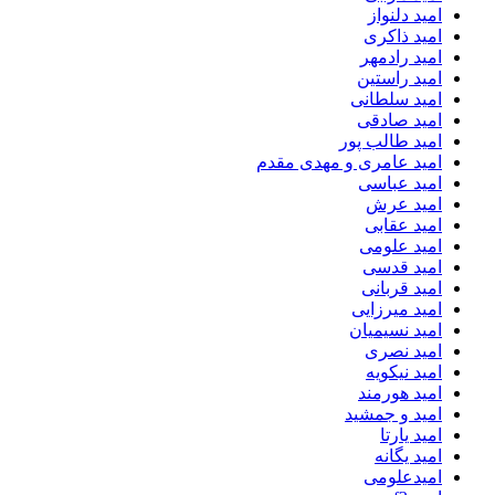
امید دلنواز
امید ذاکری
امید رادمهر
امید راستین
امید سلطانی
امید صادقی
امید طالب پور
امید عامری و مهدی مقدم
امید عباسی
امید عرش
امید عقابی
امید علومی
امید قدسی
امید قربانی
امید میرزایی
امید نسیمیان
امید نصری
امید نیکویه
امید هورمند
امید و جمشید
امید یارتا
امید یگانه
امیدعلومی