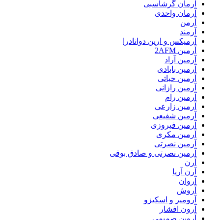
آرمان گرشاسبی
آرمان واحدی
آرمن
آرمند
آرمیکس و ارین دوانادرا
آرمین 2AFM
آرمین آراد
آرمین بابادی
آرمین حیاتی
آرمین رازانی
آرمین رام
آرمین زارعی
آرمین شفیعی
آرمین فیروزی
آرمین مکری
آرمین نصرتی
آرمین نصرتی و صادق بوقی
آرن
آرن آریا
آروان
آروش
آرومیر و اسکیزو
آرون افشار
آروین صمیمی