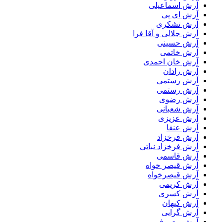
آرش اسماعیلی
آرش ای پی
آرش تشکری
آرش جلالی و آقا فرا
آرش حسینی
آرش خاتمی
آرش خان احمدی
آرش رادان
آرش رستمى
آرش رستمی
آرش رضوی
آرش شعبانی
آرش عزیزی
آرش عنقا
آرش فرخزاد
آرش فرخزاد نباتی
آرش قاسمی
آرش قیصر خواه
آرش قیصرخواه
آرش کریمی
آرش کسری
آرش کیهان
آرش گرایی
آرش معروفی