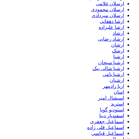
ارسلان غلامی
ارسلان محمودی
ارسلان میردادی
ارشا دهقانی
ارشا علیزاده
ارشاد
ارشاد رضایی
اَرشان
ارشک
ارشیا
ارشیا سبحان
ارشیا شالی بیک
ارشیا یامی
ارشیان
اریا رادمهر
اِسان
اسپشال امیر
استرید
استودیو گویا
اسفندیار دیبا
اسماعیل جعفری
اسماعیل قلی زاده
اسماعیل قیاسی