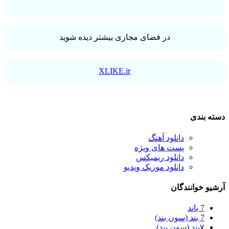
در فضای مجازی بیشتر دیده شوید
XLIKE.ir
دسته بندی
دانلود آهنگ
پست های ویژه
دانلود ریمیکس
دانلود موزیک ویدیو
آرشیو خوانندگان
7 باند
7 بند (سون بند)
۷بند (سون بند)