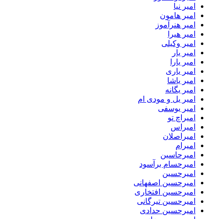
امیر نیا
امیر هامون
امیر هنرآموز
امیر هیرا
امیر وکیلی
امیر یار
امیر یارا
امیر یاری
امیر یاشا
امیر یگانه
امیر یل و مودی ام
امیر یوسفی
امیراچ تو
امیراس
امیراصلان
امیرام
امیرحاسین
امیرحسام برآسود
امیرحسین
امیرحسین اصفهانی
امیرحسین افتخاری
امیرحسین تیرگانی
امیرحسین حدادی