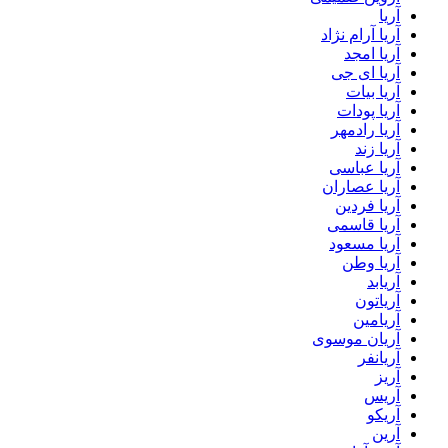
آریا
آریا آرام نژاد
آریا امجد
آریا ای جی
آریا بیات
آریا پودات
آریا رادمهر
آریا زند
آریا عباسی
آریا عصاران
آریا فردین
آریا قاسمی
آریا مسعود
آریا وطن
آریابد
آریاتون
آریامین
آریان موسوی
آریانفر
آریز
آریس
آریکو
آرین