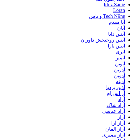
Idriz Sanie
Loran
Tech N9ne و یاس
آبا مقدم
آبان
آبتین دابا
آبتین روحبخش داوران
آبتین یارا
آتری
آتمین
آتوین
آدرین
آدوین
آدینه
آذین بردیا
آر اس اچ
آراد
آراد شاک
آراد عباسی
آراز
آراز آرا
آراز المان
آراز نصیری