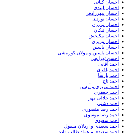
احسان کیانی
احسان لیندی
احسان مهرزادفر
احسان نوردی
احسان نی زن
احسان نیکان
احسان نیکبخش
احسان وزیری
احسان یاسین
احسان یاسین و مولان کورتیشی
احسن تهرانچی
احمد آقایی
احمد باقری
احمد پارسا
احمد تاج
احمد تبریزی و آرسن
احمد جعفری
احمد جلالی مهر
احمد دشتی
احمد رضا منصوری
احمد رضا موسوی
احمد سعیدی
احمد سعیدی و اردلان منقول
احمد سعیدی و عماد طالب زاده