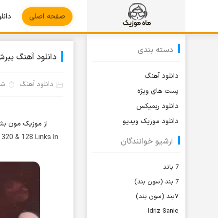
صفحه اصلی
دانل
دسته بندی
دانلود آهنگ بب
دانلود آهنگ
دانلود آهنگ
شنبه 9
پست های ویژه
دانلود ریمیکس
دانلود موزیک ویدیو
از
موزیک مون
بشن
320 & 128 Links In
آرشیو خوانندگان
7 باند
7 بند (سون بند)
۷بند (سون بند)
Idriz Sanie