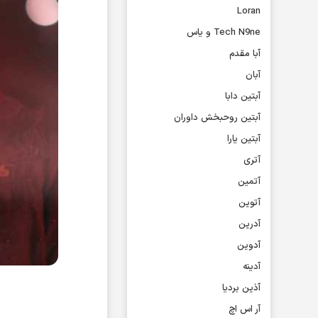
Loran
Tech N9ne و یاس
آبا مقدم
آبان
آبتین دابا
آبتین روحبخش داوران
آبتین یارا
آتری
آتمین
آتوین
آدرین
آدوین
آدینه
آذین بردیا
آر اس اچ