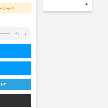
آراد
دانلود از
مو
آراد شاک
آراد عباسی
آراز
آراز آرا
آراز المان
آراز نصیری
آراکو
آراکوم
آران
آران براتی و ایمان حمیدی
آران، مُوِرس و وینتِرس
کانال 
آرپژ
آرتا
آرتا اسدی