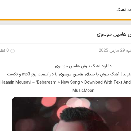
ود آهنگ
رش هامین موسوی
2 مارس 2025
0 نظر
دانلود آهنگ ببرش هامین موسوی
وید | آهنگ ببرش با صدای
هامین موسوی
با دو کیفیت برتر mp3 و تکست
Haamin Mousavi – “Bebaresh” > New Song > Download With Text And 
MusicMoon