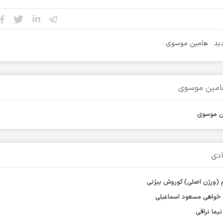
ید
،
هامین موسوی
هامین موسوی
ین موسوی
دی
 (ورژن اصلی) کوروش بیژنی
ی خواهی مسعود اسماعیلی
یما نراقی