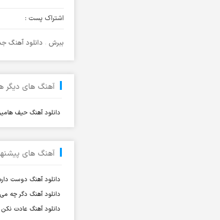
آرتا و سارن
اشتراک پست :
آرتام
آرتبن بهادری
ببرش
،
دانلود آهنگ جد
آرتين شاهوران
آرتی
آرتین
آهنگ های دیگر 
آرتین بهادری
دانلود آهنگ حیف هام
آرتین سلیمانی
آردا
آرسام
آهنگ های پیشنها
آرسین
آرش AP
دانلود آهنگ دوست دارم
آرش AP و مسیح
دانلود آهنگ دگر چه م
آرش آج
دانلود آهنگ عادت نکن ن
آرش آرام