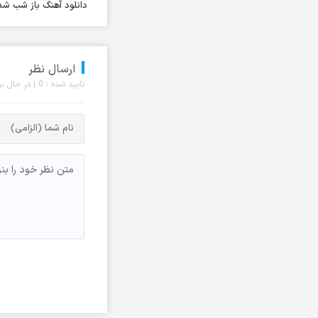
دانلود آهنگ باز شب شد
آرش آروین
آرش اسماعیلی
آرش ای پی
ارسال نظر
آرش تشکری
تایید شده : 0 | در حال بررسی : 0 نظر
آرش جلالی و آقا فرا
آرش حسینی
آرش خاتمی
آرش خان احمدی
آرش رادان
آرش رستمى
آرش رستمی
آرش رضوی
آرش شعبانی
آرش عزیزی
آرش عنقا