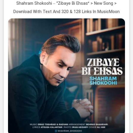
Shahram Shokoohi – “Zibaye Bi Ehsas” > New Song >
Download With Text And 320 & 128 Links In MusicMoon