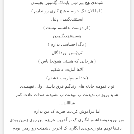
شیمدی هِچ بیر شِی یاپماک گِلمیور ایچیمدن
( اما الان دگ حوصله هیچ کاری رو ندارم )
ایستَمَدیگیمدن دِئیل
( از دوست نداشتنم نیست )
هیسسَتمَدیگیمدَن
( دگ احساسی ندارم )
نَردِیَسَن اوردا گال
( هرجایی که هستی همونجا باش )
آلاها آمانِت عاشکیم
(بخدا میسپارمت عشقم)
تو با تمومه حادثه های زندگیم فرق داشتی ولی نفهمیدی
شاید یروز ب ندیدنت ب نبودنت ب نشنیدنه صدات عادت کنم
شااااید…
اما فراموش کردنت هنریه ک من ندارم
من تورو دوسداشتم انگاری ک تو آخرین عزیزه من روی زمین بودی
دقیقا توهم منو رنجوندی انگاری ک آخرین دشمنت رو زمین بودم