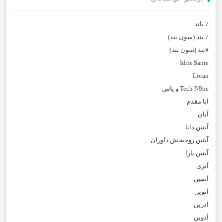
7 باند
7 بند (سون بند)
۷بند (سون بند)
Idriz Sanie
Loran
Tech N9ne و یاس
آبا مقدم
آبان
آبتین دابا
آبتین روحبخش داوران
آبتین یارا
آتری
آتمین
آتوین
آدرین
آدوین