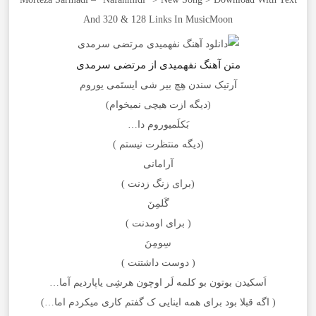
And 320 & 128 Links In MusicMoon
متن آهنگ نفهمیدی از مرتضی سرمدی
آرتیک سندن هِچ بیر شی ایستَمی یوروم
(دیگه ازت هیچی نمیخوام)
بَکلَمیوروم دا…
(دیگه منتظرت نیستم )
آرامانی
(برای زنگ زدنت )
گَلمِنَ
( برای اومدنت )
سِومِنَ
( دوست داشتنت )
اَسکیدن بوتون بو کلمه لَر اوچون هرشِی یاپاردیم آما…
( اگه قبلا بود برای همه اینایی ک گفتم کاری میکردم اما…)