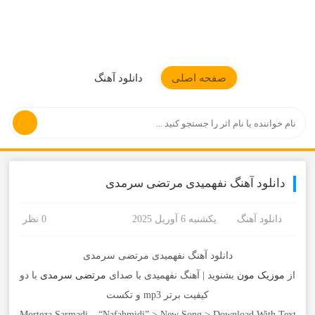
موزیکمون
صفحه اصلی
دانلود آهنگ
دانلود آهنگ نفهمیدی مرتضی سرمدی
دانلود آهنگ
یکشنبه 6 آوریل 2025
0 نظر
دانلود آهنگ نفهمیدی مرتضی سرمدی
از
موزیک مون
بشنوید | آهنگ نفهمیدی با صدای
مرتضی سرمدی
با دو
کیفیت برتر mp3 و تکست
Morteza Sarmadi – “Nafahmidi” > New Song > Download With Text