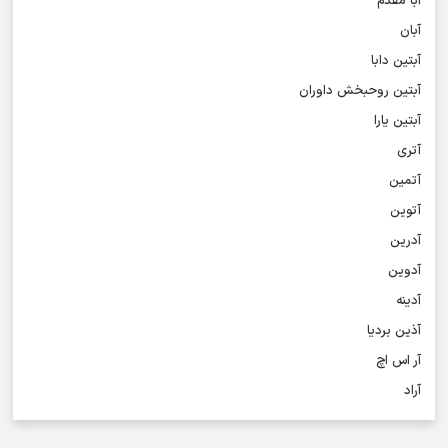
آبا مقدم
آبان
آبتین دابا
آبتین روحبخش داوران
آبتین یارا
آتری
آتمین
آتوین
آدرین
آدوین
آدینه
آذین بردیا
آر اس اچ
آراد
آراد شاک