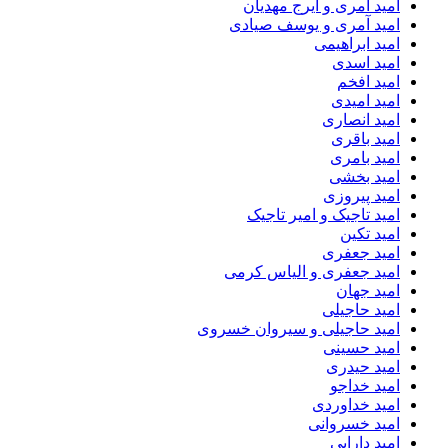
امید آمری و ایرج مهدیان
امید آمری و یوسف صیادی
امید ابراهیمی
امید اسدی
امید افخم
امید امیدی
امید انصاری
امید باقری
امید بامری
امید بخشی
امید پیروزی
امید تاجیک و امیر تاجیک
امید تکین
امید جعفری
امید جعفری و الیاس کرمی
امید جهان
امید حاجیلی
امید حاجیلی و سیروان خسروی
امید حسینی
امید حیدری
امید خداجو
امید خداوردی
امید خسروانی
امید دارابی