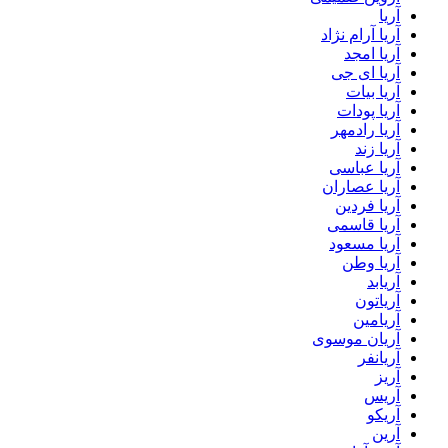
آریا
آریا آرام نژاد
آریا امجد
آریا ای جی
آریا بیات
آریا پودات
آریا رادمهر
آریا زند
آریا عباسی
آریا عصاران
آریا فردین
آریا قاسمی
آریا مسعود
آریا وطن
آریابد
آریاتون
آریامین
آریان موسوی
آریانفر
آریز
آریس
آریکو
آرین