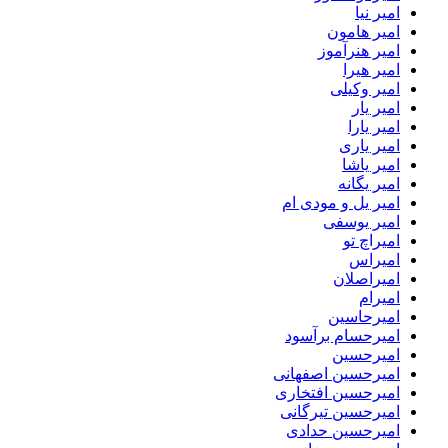
امیر نیا
امیر هامون
امیر هنرآموز
امیر هیرا
امیر وکیلی
امیر یار
امیر یارا
امیر یاری
امیر یاشا
امیر یگانه
امیر یل و مودی ام
امیر یوسفی
امیراچ تو
امیراس
امیراصلان
امیرام
امیرحاسین
امیرحسام برآسود
امیرحسین
امیرحسین اصفهانی
امیرحسین افتخاری
امیرحسین تیرگانی
امیرحسین حدادی