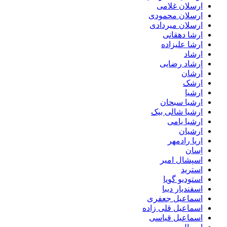
ارسلان غلامی
ارسلان محمودی
ارسلان میردادی
ارشا دهقانی
ارشا علیزاده
ارشاد
ارشاد رضایی
اَرشان
ارشک
ارشیا
ارشیا سبحان
ارشیا شالی بیک
ارشیا یامی
ارشیان
اریا رادمهر
اِسان
اسپشال امیر
استرید
استودیو گویا
اسفندیار دیبا
اسماعیل جعفری
اسماعیل قلی زاده
اسماعیل قیاسی