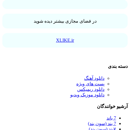
در فضای مجازی بیشتر دیده شوید
XLIKE.ir
دسته بندی
دانلود آهنگ
پست های ویژه
دانلود ریمیکس
دانلود موزیک ویدیو
آرشیو خوانندگان
7 باند
7 بند (سون بند)
۷بند (سون بند)