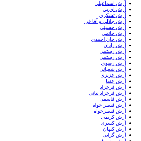
آرش اسماعیلی
آرش ای پی
آرش تشکری
آرش جلالی و آقا فرا
آرش حسینی
آرش خاتمی
آرش خان احمدی
آرش رادان
آرش رستمى
آرش رستمی
آرش رضوی
آرش شعبانی
آرش عزیزی
آرش عنقا
آرش فرخزاد
آرش فرخزاد نباتی
آرش قاسمی
آرش قیصر خواه
آرش قیصرخواه
آرش کریمی
آرش کسری
آرش کیهان
آرش گرایی
آرش معروفی