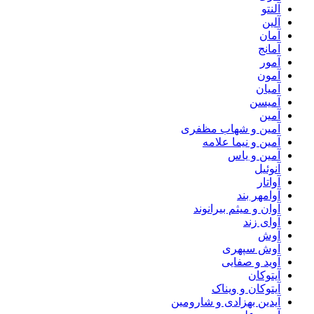
آلنتو
آلین
آمان
آمانج
آمور
آمون
آمیان
آمیسن
آمین
آمین و شهاب مظفری
آمین و نیما علامه
آمین و یاس
آنوئیل
آواتار
آوامهر بند
آوان و میثم بیرانوند
آوای زند
آوش
آوش سپهری
آوید و صفایی
آیتوکان
آیتوکان و ویناک
آیدین بهزادی و شارومین