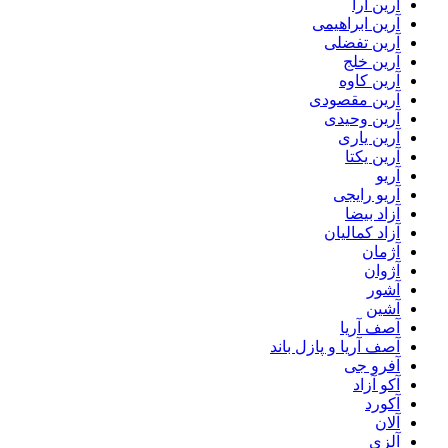
آرین آرا
آرین ابراهیمی
آرین تفضلی
آرین خلج
آرین کاوه
آرین مقصودی
آرین وحیدی
آرین یاری
آرین یکتا
آریو
آریو رایجی
آزاد بیضا
آزاد کمالیان
آژمان
آژوان
آشور
آشین
آصف آریا
آصف آریا و پازل باند
آفرو جی
آکو آزاد
آکورد
آلان
آلزی