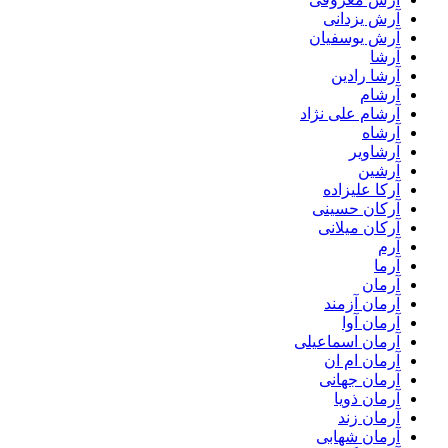
آرش یزدانی
آرش یوسفیان
آرشا
آرشا رادین
آرشام
آرشام علی نژاد
آرشاه
آرشاویر
آرشین
آرکا علیزاده
آرکان حسینی
آرکان میلانی
آرم
آرما
آرمان
آرمان آزمند
آرمان آوا
آرمان اسماعیلی
آرمان ام ان
آرمان جهانی
آرمان ذویا
آرمان زند
آرمان شهابی