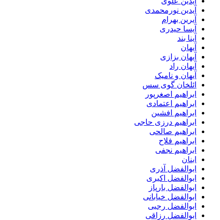
آیدین علوی
آیدین نورمحمدی
آیرین بهرام
آیسا حیدری
آینا بند
آیهان
آیهان بزازی
آیهان راد
آیهان و نامیک
ائلخان گوی سس
ابراهیم اصغرپور
ابراهیم اعتمادی
ابراهیم افشین
ابراهیم درزی حاجی
ابراهیم صالحی
ابراهیم فلاح
ابراهیم نجفی
ابنان
ابوالفضل آذری
ابوالفضل اکبری
ابوالفضل بارپاز
ابوالفضل خیابانی
ابوالفضل رجبی
ابوالفضل رزاقی