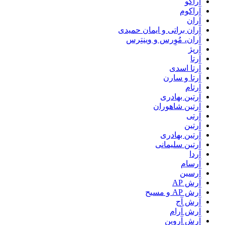
آراکو
آراکوم
آران
آران براتی و ایمان حمیدی
آران، مُوِرس و وینتِرس
آرپژ
آرتا
آرتا اسدی
آرتا و سارن
آرتام
آرتبن بهادری
آرتين شاهوران
آرتی
آرتین
آرتین بهادری
آرتین سلیمانی
آردا
آرسام
آرسین
آرش AP
آرش AP و مسیح
آرش آج
آرش آرام
آرش آروین