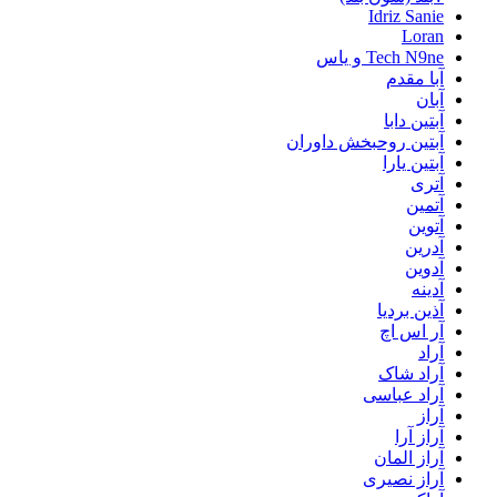
Idriz Sanie
Loran
Tech N9ne و یاس
آبا مقدم
آبان
آبتین دابا
آبتین روحبخش داوران
آبتین یارا
آتری
آتمین
آتوین
آدرین
آدوین
آدینه
آذین بردیا
آر اس اچ
آراد
آراد شاک
آراد عباسی
آراز
آراز آرا
آراز المان
آراز نصیری