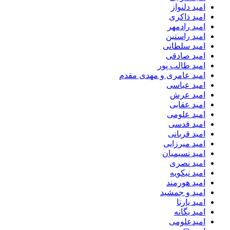
امید دلنواز
امید ذاکری
امید رادمهر
امید راستین
امید سلطانی
امید صادقی
امید طالب پور
امید عامری و مهدی مقدم
امید عباسی
امید عرش
امید عقابی
امید علومی
امید قدسی
امید قربانی
امید میرزایی
امید نسیمیان
امید نصری
امید نیکویه
امید هورمند
امید و جمشید
امید یارتا
امید یگانه
امیدعلومی