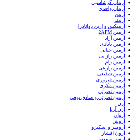
آرمان گرشاسبی
آرمان واحدی
آرمن
آرمند
آرمیکس و ارین دوانادرا
آرمین 2AFM
آرمین آراد
آرمین بابادی
آرمین حیاتی
آرمین رازانی
آرمین رام
آرمین زارعی
آرمین شفیعی
آرمین فیروزی
آرمین مکری
آرمین نصرتی
آرمین نصرتی و صادق بوقی
آرن
آرن آریا
آروان
آروش
آرومیر و اسکیزو
آرون افشار
آروین صمیمی