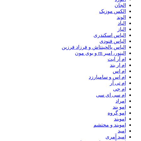
الجان
الکس موزیک
الوند
الیاد
الیاز
الیاس اسکندری
الیاس فنودی
الیاس یالچینتاش و فرزاد فرزین
الینور، امیر rn و بوی مون
ام آر ایت
ام‌ ار بند
ام اس
ام اس و سامیارزد
ام تی آر
ام جی
ام سی ای سی
امراد
امو بند
امو گروه
اموبند
اموبند و محتشم
امید
امید آمری