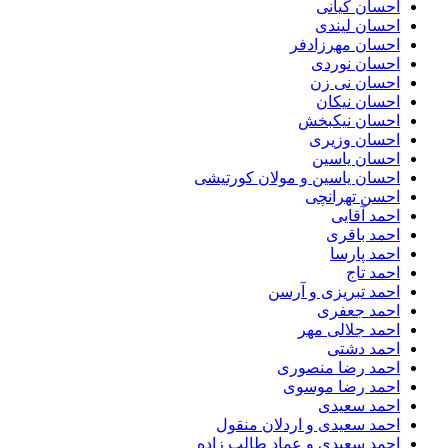
احسان کیانی
احسان لیندی
احسان مهرزادفر
احسان نوردی
احسان نی زن
احسان نیکان
احسان نیکبخش
احسان وزیری
احسان یاسین
احسان یاسین و مولان کورتیشی
احسن تهرانچی
احمد آقایی
احمد باقری
احمد پارسا
احمد تاج
احمد تبریزی و آرسن
احمد جعفری
احمد جلالی مهر
احمد دشتی
احمد رضا منصوری
احمد رضا موسوی
احمد سعیدی
احمد سعیدی و اردلان منقول
احمد سعیدی و عماد طالب زاده