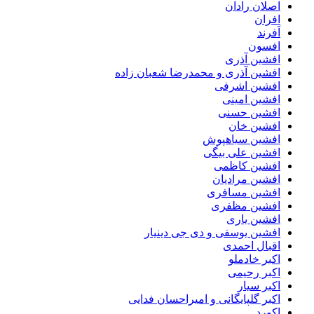
اصلان رادان
افران
اَفرند
افسون
افشین آذری
افشین آذری و محمدرضا شعبان زاده
افشین اشرفی
افشین امینی
افشین حسنی
افشین خان
افشین سیاهپوش
افشین علی بیگی
افشین کاظمی
افشین مرادیان
افشین مسافری
افشین مظفری
افشین یاری
افشین یوسفی و دی جی دینیار
اقبال احمدی
اکبر خادملو
اکبر رحیمی
اکبر سیار
اکبر گلپایگانی و امیراحسان فدایی
اکورد