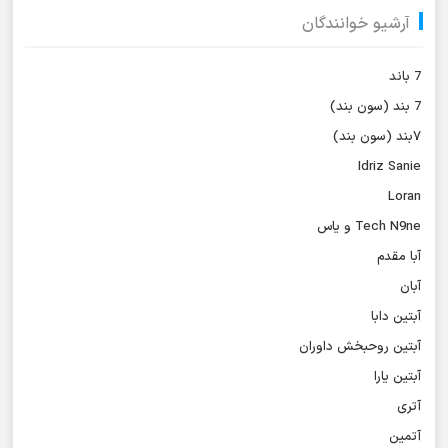
آرشیو خوانندگان
7 باند
7 بند (سون بند)
۷بند (سون بند)
Idriz Sanie
Loran
Tech N9ne و یاس
آبا مقدم
آبان
آبتین دابا
آبتین روحبخش داوران
آبتین یارا
آتری
آتمین