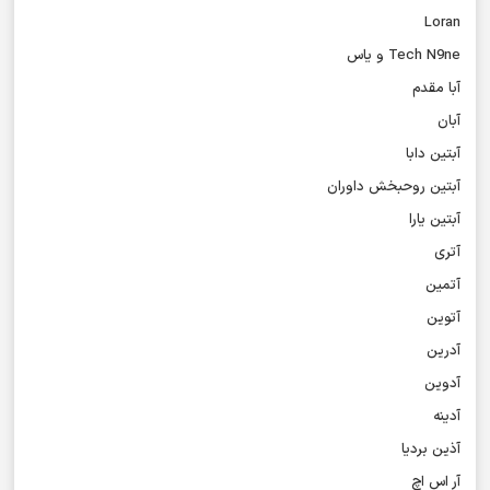
Loran
Tech N9ne و یاس
آبا مقدم
آبان
آبتین دابا
آبتین روحبخش داوران
آبتین یارا
آتری
آتمین
آتوین
آدرین
آدوین
آدینه
آذین بردیا
آر اس اچ