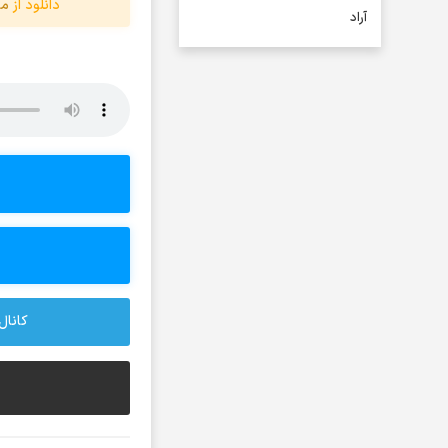
دانلود از
مو
آراد
آراد شاک
آراد عباسی
آراز
آراز آرا
آراز المان
آراز نصیری
آراکو
آراکوم
آران
آران براتی و ایمان حمیدی
کانال 
آران، مُوِرس و وینتِرس
آرپژ
آرتا
آرتا اسدی