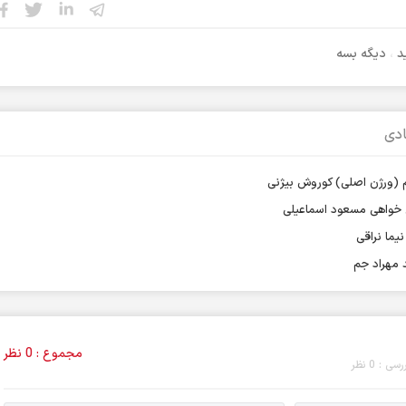
د
،
دیگه بسه
دی
 (ورژن اصلی) کوروش بیژنی
ی خواهی مسعود اسماعیلی
یما نراقی
 مهراد جم
مجموع : 0 نظر