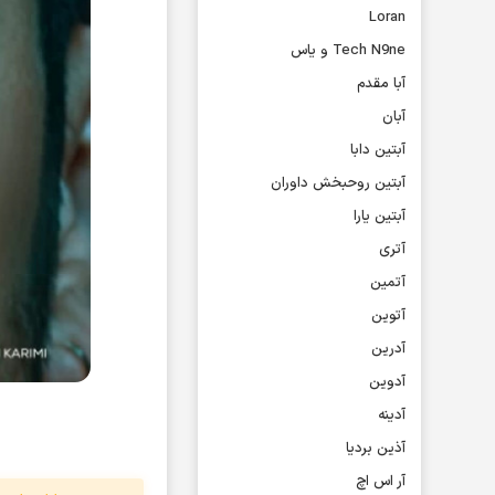
Loran
Tech N9ne و یاس
آبا مقدم
آبان
آبتین دابا
آبتین روحبخش داوران
آبتین یارا
آتری
آتمین
آتوین
آدرین
آدوین
آدینه
آذین بردیا
آر اس اچ