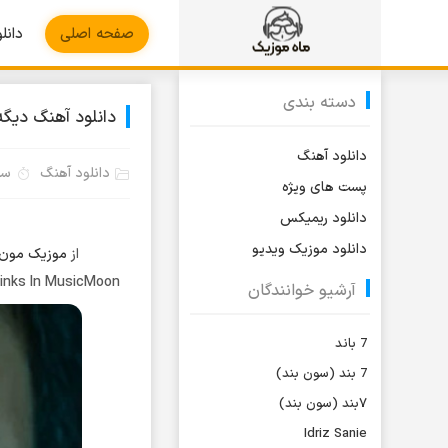
صفحه اصلی
دانل
دسته بندی
دانلود آهنگ دیگه
دانلود آهنگ
دانلود آهنگ
سه‌شن
پست های ویژه
دانلود ریمیکس
دانلود موزیک ویدیو
از
موزیک مون
Links In MusicMoon
آرشیو خوانندگان
7 باند
7 بند (سون بند)
۷بند (سون بند)
Idriz Sanie