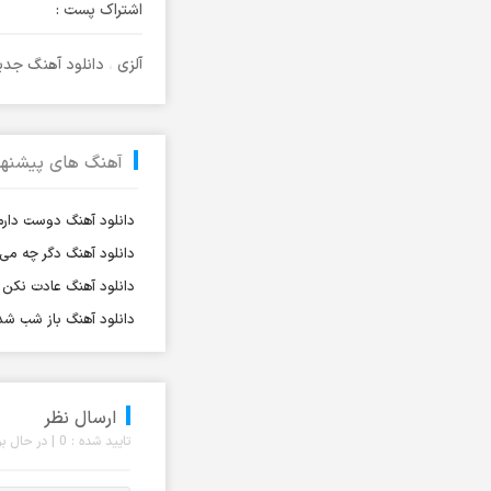
اشتراک پست :
آرتا و سارن
آرتام
آلزی
،
دانلود آهنگ جدی
آرتبن بهادری
آرتين شاهوران
آرتی
آهنگ های پیشنها
آرتین
آرتین بهادری
دانلود آهنگ دوست دارم
آرتین سلیمانی
دانلود آهنگ دگر چه م
آردا
دانلود آهنگ عادت نکن ن
آرسام
دانلود آهنگ باز شب شد
آرسین
آرش AP
ارسال نظر
آرش AP و مسیح
تایید شده : 0 | در حال بررسی : 0 نظر
آرش آج
آرش آرام