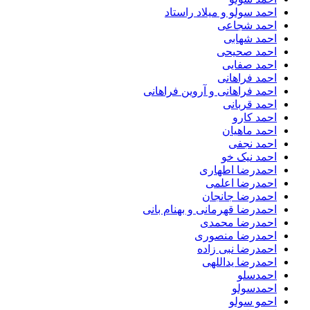
احمد سولو و میلاد راستاد
احمد شجاعی
احمد شهابی
احمد صحیحی
احمد صفایی
احمد فراهانی
احمد فراهانی و آروین فراهانی
احمد قربانی
احمد کارو
احمد ماهیان
احمد نجفی
احمد نیک خو
احمدرضا اطهاری
احمدرضا اعلمی
احمدرضا جانجان
احمدرضا قهرمانی و بهنام بانی
احمدرضا محمدی
احمدرضا منصوری
احمدرضا نبی زاده
احمدرضا یداللهی
احمدسلو
احمدسولو
احمو سولو