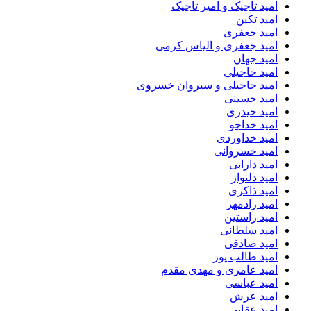
امید تاجیک و امیر تاجیک
امید تکین
امید جعفری
امید جعفری و الیاس کرمی
امید جهان
امید حاجیلی
امید حاجیلی و سیروان خسروی
امید حسینی
امید حیدری
امید خداجو
امید خداوردی
امید خسروانی
امید دارابی
امید دلنواز
امید ذاکری
امید رادمهر
امید راستین
امید سلطانی
امید صادقی
امید طالب پور
امید عامری و مهدی مقدم
امید عباسی
امید عرش
امید عقابی