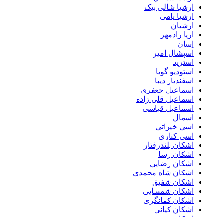
ارشیا شالی بیک
ارشیا یامی
ارشیان
اریا رادمهر
اِسان
اسپشال امیر
استرید
استودیو گویا
اسفندیار دیبا
اسماعیل جعفری
اسماعیل قلی زاده
اسماعیل قیاسی
اسمال
اسی خیراتی
اسی کناری
اشکان بلندرفتار
اشکان رسا
اشکان رضایی
اشکان شاه محمدی
اشکان شفیق
اشکان شمسایی
اشکان‌ کمانگری
اشکان کیانی