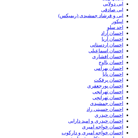
ابی دولابی
ابی صادقی
ابی و فرشاد جمشیدی (ریمیکس)
اپیکور
احد سلو
احسان آراد
احسان آریا
احسان اردستانی
احسان اسماعیلی
احسان افشاری
احسان بااوج
احسان بهرامی
احسان پایا
احسان پرفکت
احسان پورجعفری
احسان تهرانجی
احسان تهرانچی
احسان جمشیدی
احسان حسینی راد
احسان حیدری
احسان حیدری و امید دارابی
احسان خواجه امیری
احسان خواجه امیری و دارکوب