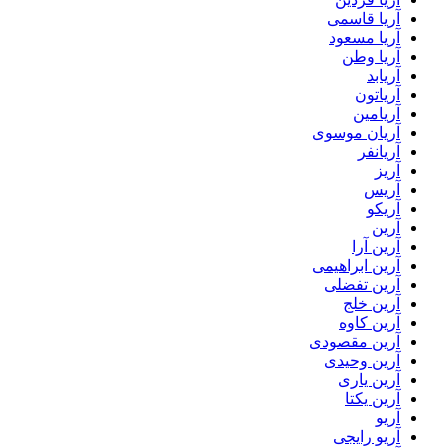
آریا قاسمی
آریا مسعود
آریا وطن
آریابد
آریاتون
آریامین
آریان موسوی
آریانفر
آریز
آریس
آریکو
آرین
آرین آرا
آرین ابراهیمی
آرین تفضلی
آرین خلج
آرین کاوه
آرین مقصودی
آرین وحیدی
آرین یاری
آرین یکتا
آریو
آریو رایجی