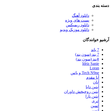
دسته بندی
دانلود آهنگ
پست های ویژه
دانلود ریمیکس
دانلود موزیک ویدیو
آرشیو خوانندگان
7 باند
7 بند (سون بند)
۷بند (سون بند)
Idriz Sanie
Loran
Tech N9ne و یاس
آبا مقدم
آبان
آبتین دابا
آبتین روحبخش داوران
آبتین یارا
آتری
آتمین
آتوین