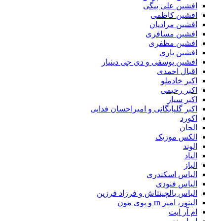
افشین علی بیگی
افشین کاظمی
افشین مرادیان
افشین مسافری
افشین مظفری
افشین یاری
افشین یوسفی و دی جی دینیار
اقبال احمدی
اکبر خادملو
اکبر رحیمی
اکبر سیار
اکبر گلپایگانی و امیراحسان فدایی
اکورد
الجان
الکس موزیک
الوند
الیاد
الیاز
الیاس اسکندری
الیاس فنودی
الیاس یالچینتاش و فرزاد فرزین
الینور، امیر rn و بوی مون
ام آر ایت