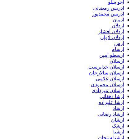
احو سلو
ادریس رمضانی
ادریس محمدپور
ادمان
اردلان
اردلان افشار
اردلان لاوان
ارس
ارسام
ارسطو امین
ارسلان
ارسلان خداپرست
ارسلان سالارخان
ارسلان غلامی
ارسلان محمودی
ارسلان میردادی
ارشا دهقانی
ارشا علیزاده
ارشاد
ارشاد رضایی
اَرشان
ارشک
ارشیا
ارشیا سبحان