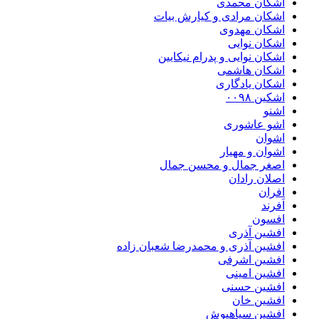
اشکان محمدی
اشکان مرادی و کیارش بیات
اشکان مهدوی
اشکان نوایی
اشکان نوایی و پدرام نیکایین
اشکان هاشمی
اشکان یادگاری
اشکین ۰۰۹۸
اشنو
اشو عاشوری
اشوان
اشوان و مهیار
اصغر جمال و محسن جمال
اصلان رادان
افران
اَفرند
افسون
افشین آذری
افشین آذری و محمدرضا شعبان زاده
افشین اشرفی
افشین امینی
افشین حسنی
افشین خان
افشین سیاهپوش