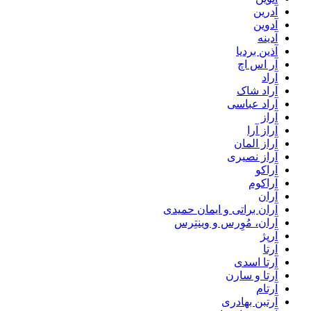
آدرین
آدوین
آدینه
آذین بردیا
آر اس اچ
آراد
آراد شاک
آراد عباسی
آراز
آراز آرا
آراز المان
آراز نصیری
آراکو
آراکوم
آران
آران براتی و ایمان حمیدی
آران، مُوِرس و وینتِرس
آرپژ
آرتا
آرتا اسدی
آرتا و سارن
آرتام
آرتبن بهادری