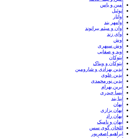
آمین و یاس
آنوئیل
آواتار
آوامهر بند
آوان و میثم بیرانوند
آوای زند
آوش
آوش سپهری
آوید و صفایی
آیتوکان
آیتوکان و ویناک
آیدین بهزادی و شارومین
آیدین علوی
آیدین نورمحمدی
آیرین بهرام
آیسا حیدری
آینا بند
آیهان
آیهان بزازی
آیهان راد
آیهان و نامیک
ائلخان گوی سس
ابراهیم اصغرپور