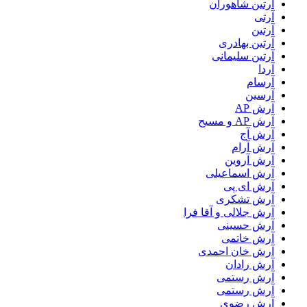
آرتين شاهوران
آرتی
آرتین
آرتین بهادری
آرتین سلیمانی
آردا
آرسام
آرسین
آرش AP
آرش AP و مسیح
آرش آج
آرش آرام
آرش آروین
آرش اسماعیلی
آرش ای پی
آرش تشکری
آرش جلالی و آقا فرا
آرش حسینی
آرش خاتمی
آرش خان احمدی
آرش رادان
آرش رستمى
آرش رستمی
آرش رضوی