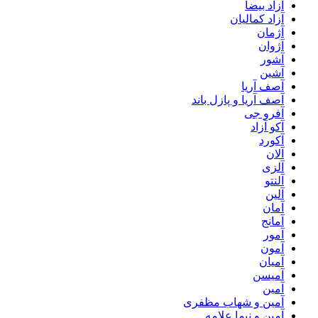
آزاد بیضا
آزاد کمالیان
آژمان
آژوان
آشور
آشین
آصف آریا
آصف آریا و پازل باند
آفرو جی
آکو آزاد
آکورد
آلان
آلزی
آلنتو
آلین
آمان
آمانج
آمور
آمون
آمیان
آمیسن
آمین
آمین و شهاب مظفری
آمین و نیما علامه