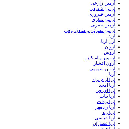
آرمین زارعی
آرمین شفیعی
آرمین فیروزی
آرمین مکری
آرمین نصرتی
آرمین نصرتی و صادق بوقی
آرن
آرن آریا
آروان
آروش
آرومیر و اسکیزو
آرون افشار
آروین صمیمی
آریا
آریا آرام نژاد
آریا امجد
آریا ای جی
آریا بیات
آریا پودات
آریا رادمهر
آریا زند
آریا عباسی
آریا عصاران
آریا فردین