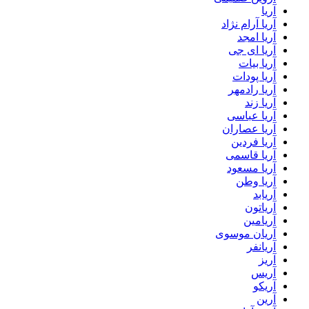
آریا
آریا آرام نژاد
آریا امجد
آریا ای جی
آریا بیات
آریا پودات
آریا رادمهر
آریا زند
آریا عباسی
آریا عصاران
آریا فردین
آریا قاسمی
آریا مسعود
آریا وطن
آریابد
آریاتون
آریامین
آریان موسوی
آریانفر
آریز
آریس
آریکو
آرین