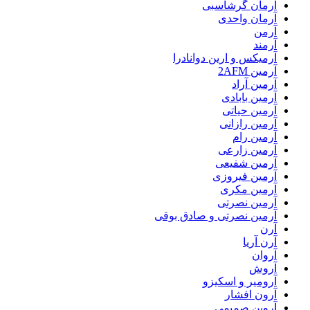
آرمان گرشاسبی
آرمان واحدی
آرمن
آرمند
آرمیکس و ارین دوانادرا
آرمین 2AFM
آرمین آراد
آرمین بابادی
آرمین حیاتی
آرمین رازانی
آرمین رام
آرمین زارعی
آرمین شفیعی
آرمین فیروزی
آرمین مکری
آرمین نصرتی
آرمین نصرتی و صادق بوقی
آرن
آرن آریا
آروان
آروش
آرومیر و اسکیزو
آرون افشار
آروین صمیمی