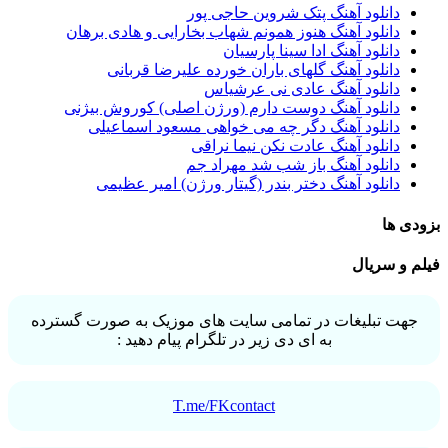
دانلود آهنگ پتک شروین حاجی پور
دانلود آهنگ هنوز همونم شهاب بخارایی و هادی برهان
دانلود آهنگ ادا سینا پارسیان
دانلود آهنگ گلهای باران خورده علیرضا قربانی
دانلود آهنگ عادی نی عرشیاس
دانلود آهنگ دوست دارم (ورژن اصلی) کوروش بیژنی
دانلود آهنگ دگر چه می خواهی مسعود اسماعیلی
دانلود آهنگ عادت نکن نیما نراقی
دانلود آهنگ باز شب شد مهراد جم
دانلود آهنگ دختر بندر (گیتار ورژن) امیر عظیمی
بزودی ها
فیلم و سریال
جهت تبلیغات در تمامی سایت های موزیک به صورت گسترده
به ای دی زیر در تلگرام پیام دهید :
T.me/FKcontact