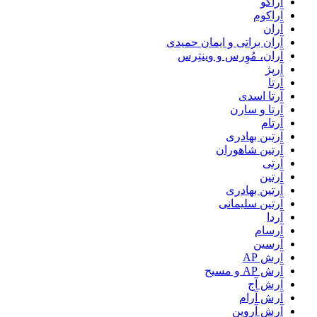
آراکو
آراکوم
آران
آران براتی و ایمان حمیدی
آران، مُوِرس و وینتِرس
آرپژ
آرتا
آرتا اسدی
آرتا و سارن
آرتام
آرتبن بهادری
آرتين شاهوران
آرتی
آرتین
آرتین بهادری
آرتین سلیمانی
آردا
آرسام
آرسین
آرش AP
آرش AP و مسیح
آرش آج
آرش آرام
آرش آروین