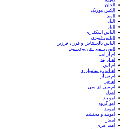
الجان
الکس موزیک
الوند
الیاد
الیاز
الیاس اسکندری
الیاس فنودی
الیاس یالچینتاش و فرزاد فرزین
الینور، امیر rn و بوی مون
ام آر ایت
ام‌ ار بند
ام اس
ام اس و سامیارزد
ام تی آر
ام جی
ام سی ای سی
امراد
امو بند
امو گروه
اموبند
اموبند و محتشم
امید
امید آمری