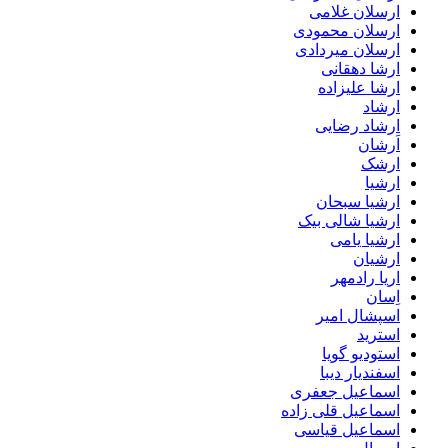
ارسلان غلامی
ارسلان محمودی
ارسلان میردادی
ارشا دهقانی
ارشا علیزاده
ارشاد
ارشاد رضایی
اَرشان
ارشک
ارشیا
ارشیا سبحان
ارشیا شالی بیک
ارشیا یامی
ارشیان
اریا رادمهر
اِسان
اسپشال امیر
استرید
استودیو گویا
اسفندیار دیبا
اسماعیل جعفری
اسماعیل قلی زاده
اسماعیل قیاسی