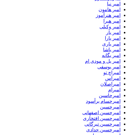
امیر نیا
امیر هامون
امیر هنرآموز
امیر هیرا
امیر وکیلی
امیر یار
امیر یارا
امیر یاری
امیر یاشا
امیر یگانه
امیر یل و مودی ام
امیر یوسفی
امیراچ تو
امیراس
امیراصلان
امیرام
امیرحاسین
امیرحسام برآسود
امیرحسین
امیرحسین اصفهانی
امیرحسین افتخاری
امیرحسین تیرگانی
امیرحسین حدادی