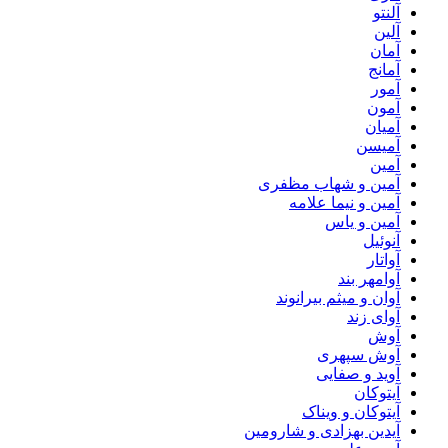
آلنتو
آلین
آمان
آمانج
آمور
آمون
آمیان
آمیسن
آمین
آمین و شهاب مظفری
آمین و نیما علامه
آمین و یاس
آنوئیل
آواتار
آوامهر بند
آوان و میثم بیرانوند
آوای زند
آوش
آوش سپهری
آوید و صفایی
آیتوکان
آیتوکان و ویناک
آیدین بهزادی و شارومین