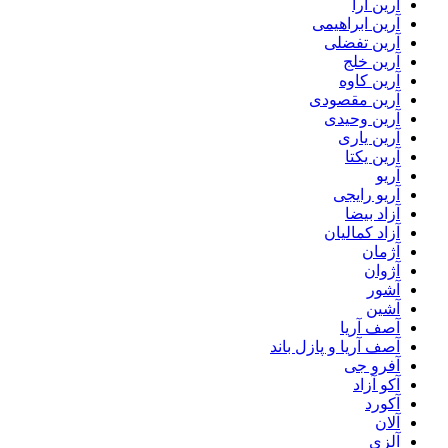
آرین آرا
آرین ابراهیمی
آرین تفضلی
آرین خلج
آرین کاوه
آرین مقصودی
آرین وحیدی
آرین یاری
آرین یکتا
آریو
آریو رایجی
آزاد بیضا
آزاد کمالیان
آژمان
آژوان
آشور
آشین
آصف آریا
آصف آریا و پازل باند
آفرو جی
آکو آزاد
آکورد
آلان
آلزی