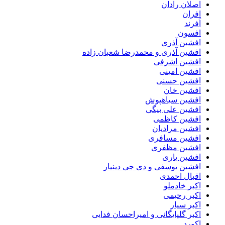
اصلان رادان
افران
اَفرند
افسون
افشین آذری
افشین آذری و محمدرضا شعبان زاده
افشین اشرفی
افشین امینی
افشین حسنی
افشین خان
افشین سیاهپوش
افشین علی بیگی
افشین کاظمی
افشین مرادیان
افشین مسافری
افشین مظفری
افشین یاری
افشین یوسفی و دی جی دینیار
اقبال احمدی
اکبر خادملو
اکبر رحیمی
اکبر سیار
اکبر گلپایگانی و امیراحسان فدایی
اکورد