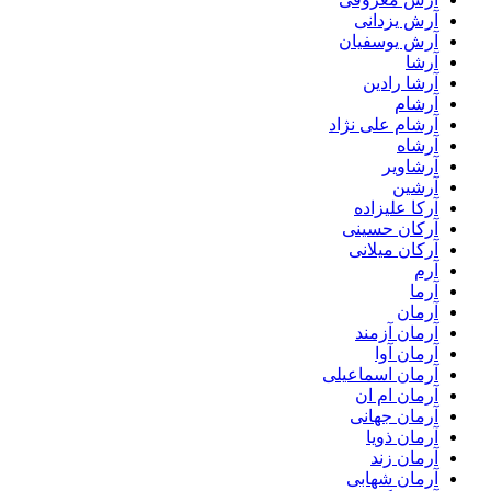
آرش یزدانی
آرش یوسفیان
آرشا
آرشا رادین
آرشام
آرشام علی نژاد
آرشاه
آرشاویر
آرشین
آرکا علیزاده
آرکان حسینی
آرکان میلانی
آرم
آرما
آرمان
آرمان آزمند
آرمان آوا
آرمان اسماعیلی
آرمان ام ان
آرمان جهانی
آرمان ذویا
آرمان زند
آرمان شهابی