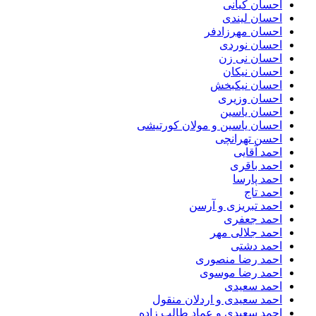
احسان کیانی
احسان لیندی
احسان مهرزادفر
احسان نوردی
احسان نی زن
احسان نیکان
احسان نیکبخش
احسان وزیری
احسان یاسین
احسان یاسین و مولان کورتیشی
احسن تهرانچی
احمد آقایی
احمد باقری
احمد پارسا
احمد تاج
احمد تبریزی و آرسن
احمد جعفری
احمد جلالی مهر
احمد دشتی
احمد رضا منصوری
احمد رضا موسوی
احمد سعیدی
احمد سعیدی و اردلان منقول
احمد سعیدی و عماد طالب زاده