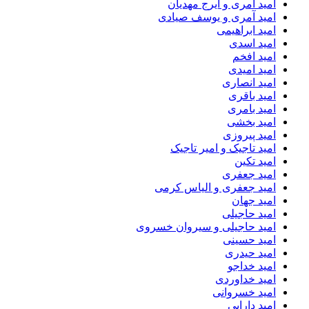
امید آمری و ایرج مهدیان
امید آمری و یوسف صیادی
امید ابراهیمی
امید اسدی
امید افخم
امید امیدی
امید انصاری
امید باقری
امید بامری
امید بخشی
امید پیروزی
امید تاجیک و امیر تاجیک
امید تکین
امید جعفری
امید جعفری و الیاس کرمی
امید جهان
امید حاجیلی
امید حاجیلی و سیروان خسروی
امید حسینی
امید حیدری
امید خداجو
امید خداوردی
امید خسروانی
امید دارابی