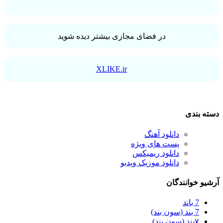
در فضای مجازی بیشتر دیده شوید
XLIKE.ir
دسته بندی
دانلود آهنگ
پست های ویژه
دانلود ریمیکس
دانلود موزیک ویدیو
آرشیو خوانندگان
7 باند
7 بند (سون بند)
۷بند (سون بند)