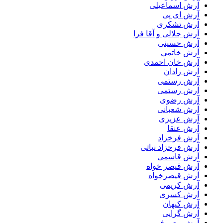
آرش اسماعیلی
آرش ای پی
آرش تشکری
آرش جلالی و آقا فرا
آرش حسینی
آرش خاتمی
آرش خان احمدی
آرش رادان
آرش رستمى
آرش رستمی
آرش رضوی
آرش شعبانی
آرش عزیزی
آرش عنقا
آرش فرخزاد
آرش فرخزاد نباتی
آرش قاسمی
آرش قیصر خواه
آرش قیصرخواه
آرش کریمی
آرش کسری
آرش کیهان
آرش گرایی
آرش معروفی