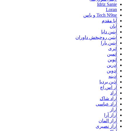
Idriz Sanie
Loran
Tech N9ne و یاس
آبا مقدم
آبان
آبتین دابا
آبتین روحبخش داوران
آبتین یارا
آتری
آتمین
آتوین
آدرین
آدوین
آدینه
آذین بردیا
آر اس اچ
آراد
آراد شاک
آراد عباسی
آراز
آراز آرا
آراز المان
آراز نصیری