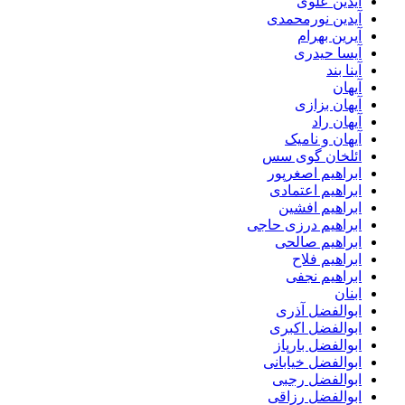
آیدین علوی
آیدین نورمحمدی
آیرین بهرام
آیسا حیدری
آینا بند
آیهان
آیهان بزازی
آیهان راد
آیهان و نامیک
ائلخان گوی سس
ابراهیم اصغرپور
ابراهیم اعتمادی
ابراهیم افشین
ابراهیم درزی حاجی
ابراهیم صالحی
ابراهیم فلاح
ابراهیم نجفی
ابنان
ابوالفضل آذری
ابوالفضل اکبری
ابوالفضل بارپاز
ابوالفضل خیابانی
ابوالفضل رجبی
ابوالفضل رزاقی