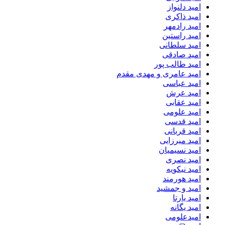
امید دلنواز
امید ذاکری
امید رادمهر
امید راستین
امید سلطانی
امید صادقی
امید طالب پور
امید عامری و مهدی مقدم
امید عباسی
امید عرش
امید عقابی
امید علومی
امید قدسی
امید قربانی
امید میرزایی
امید نسیمیان
امید نصری
امید نیکویه
امید هورمند
امید و جمشید
امید یارتا
امید یگانه
امیدعلومی